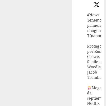
#News
Tenemos l
primeras
imágenes 
'Unabombe
Protagoni
por Russel
Crowe,
Shailene
Woodley 
Jacob
Tremblay.
Llega el
de
septiembr
Netflix.