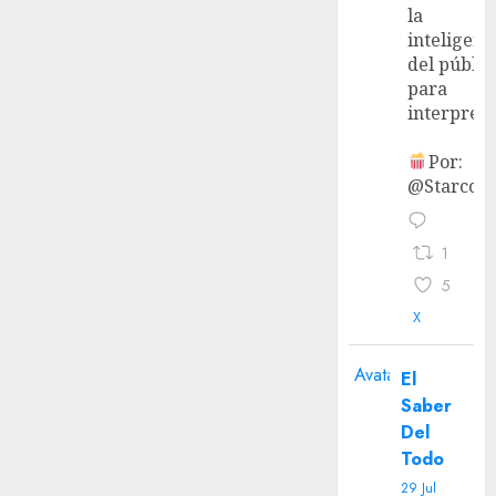
la
inteligenc
del públic
para
interpreta
Por:
@StarcoVi
1
5
X
Avatar
El
Saber
Del
Todo
29 Jul