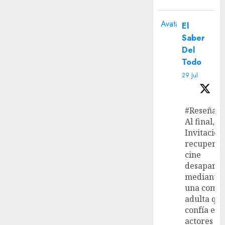
Avatar
El
Saber
Del
Todo
29 Jul
#Reseña
Al final, ‘L
Invitación
recupera 
cine
desaparec
mediante
una come
adulta qu
confía en 
actores y 