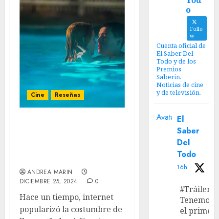
Tod
o
Follo
w
Cuenta oficial de
El Saber Del
Todo y de los
Premios
Saberin.
Noticias de cine
y de televisión.
Cine
Reseñas
Avatar
El
‘Babygirl: Un deseo
Saber
prohibido’ – Cuando el
Del
deseo trasciende el
Todo
control
16h
ANDREA MARIN
DICIEMBRE 25, 2024
0
#Tráiler
Hace un tiempo, internet
Tenemos
popularizó la costumbre de
el primer