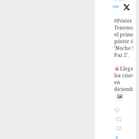
16h
#Póster
Tenemos
el primer
póster de
'Noche Si
Paz 2'.
Llega a
los cines
en
diciembre
X