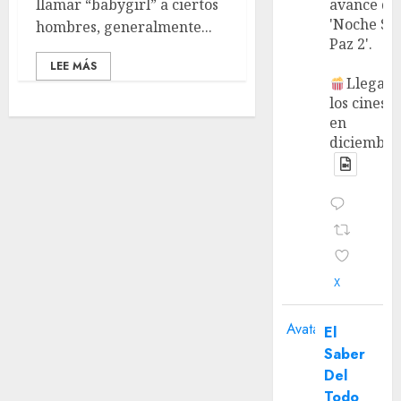
llamar “babygirl” a ciertos
avance de
'Noche Si
hombres, generalmente...
Paz 2'.
LEE MÁS
Llega a
los cines
en
diciembre
X
Avatar
El
Saber
Del
Todo