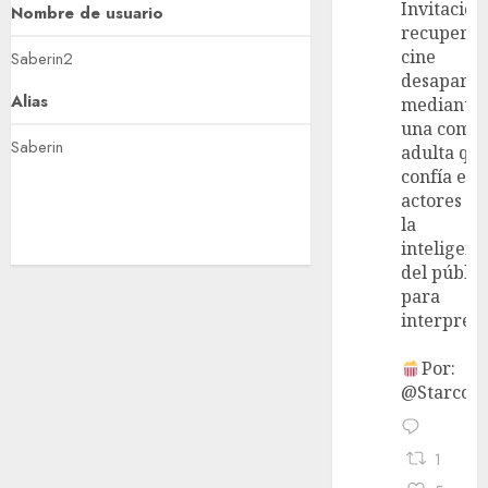
Invitación
Nombre de usuario
recupera 
cine
Saberin2
desaparec
Alias
mediante
una come
Saberin
adulta qu
confía en 
actores y 
la
inteligenc
del públic
para
interpreta
Por:
@StarcoVi
1