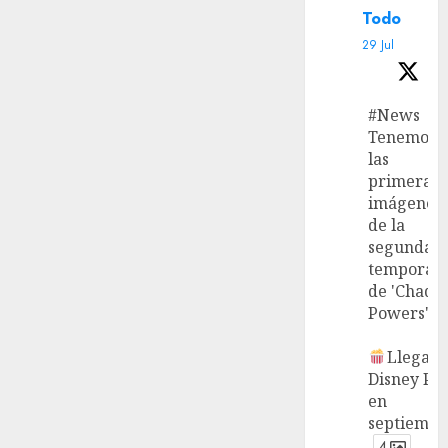
Todo
29 Jul
#News
Tenemos
las
primeras
imágenes
de la
segunda
temporad
de 'Chad
Powers'.
Llega a
Disney Plu
en
septiembr
4