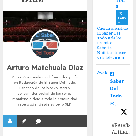
Tod
o
Follo
w
Cuenta oficial de
El Saber Del
Todo y de los
Premios
Saberin.
Noticias de cine
y de televisión.
Arturo Matehuala Diaz
Avatar
El
Arturo Matehuala es el fundador y Jefe
Saber
en Redacción de El Saber Del Todo.
Fanático de los blockbusters y
Del
consumidor bestial de las series,
Todo
mantiene a flote a toda la comunidad
29 Jul
sabelotoda, desde su bello SLP.
#Reseña
Al final, ‘L