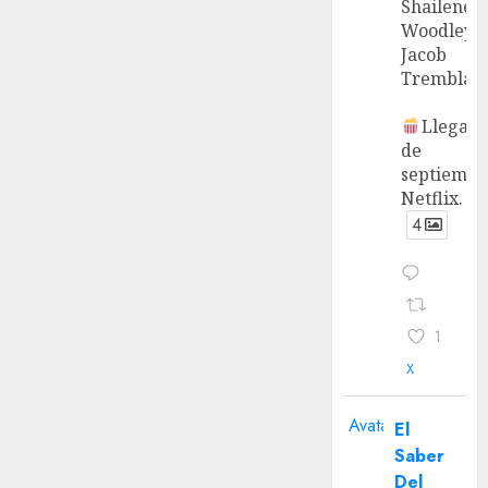
Shailene
Woodley 
Jacob
Tremblay.
Llega el
de
septiembr
Netflix.
4
1
X
Avatar
El
Saber
Del