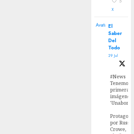
5
X
Avatar
El
Saber
Del
Todo
29 Jul
#News
Tenemos l
primeras
imágenes 
'Unabombe
Protagoni
por Russel
Crowe,