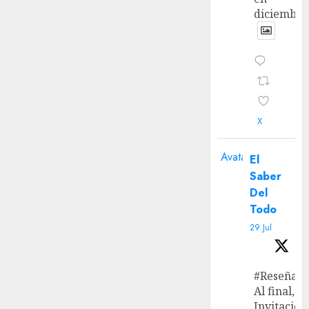
diciembre
X
Avatar
El
Saber
Del
Todo
29 Jul
#Reseña
Al final, ‘L
Invitación