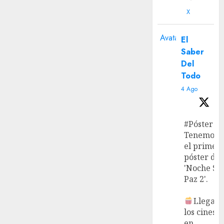
X
Avatar
El
Saber
Del
Todo
4 Ago
#Póster
Tenemos
el primer
póster de
'Noche Si
Paz 2'.
Llega a
los cines
en