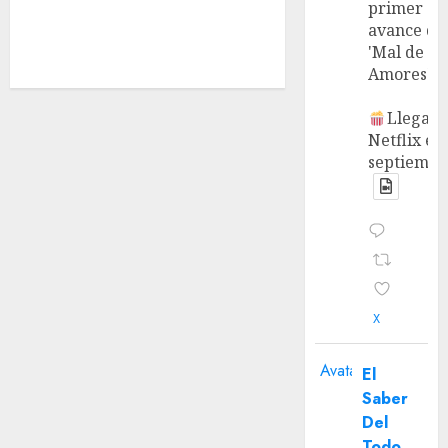
primer
avance de
'Mal de
Amores'.
Llega a
Netflix en
septiembr
X
Avatar
El
Saber
Del
Todo