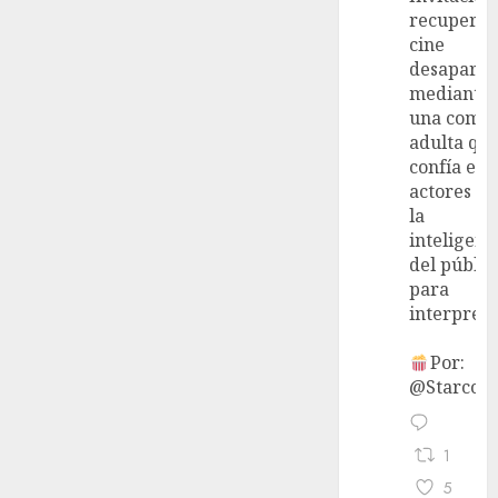
recupera 
cine
desaparec
mediante
una come
adulta qu
confía en 
actores y 
la
inteligenc
del públic
para
interpreta
Por:
@StarcoVi
1
5