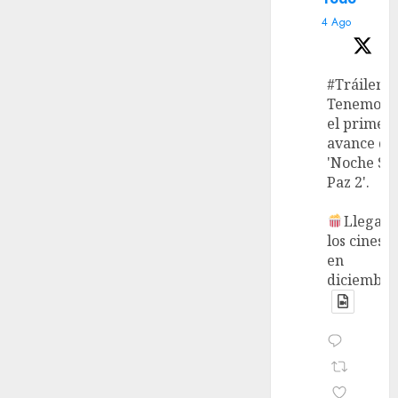
4 Ago
#Tráiler
Tenemos
el primer
avance de
'Noche Si
Paz 2'.
Llega a
los cines
en
diciembre