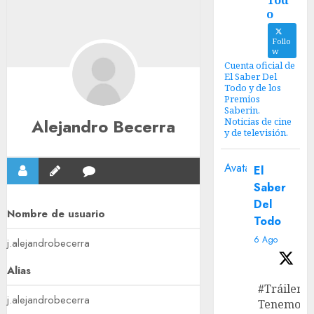
Tod
o
Follo
w
Cuenta oficial de
El Saber Del
Todo y de los
Premios
Saberin.
Alejandro Becerra
Noticias de cine
y de televisión.
Avatar
El
Saber
Del
Nombre de usuario
Todo
6 Ago
j.alejandrobecerra
Alias
#Tráiler
j.alejandrobecerra
Tenemos e