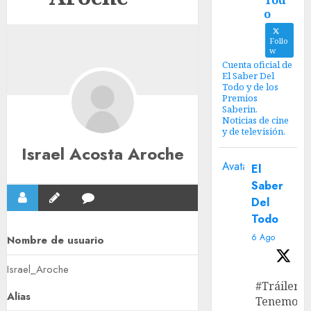
Tod
o
Follo
w
Cuenta oficial de
El Saber Del
Todo y de los
Premios
Saberin.
Noticias de cine
y de televisión.
Israel Acosta Aroche
Avatar
El
Saber
Del
Todo
6 Ago
Nombre de usuario
Israel_Aroche
#Tráiler
Alias
Tenemos e