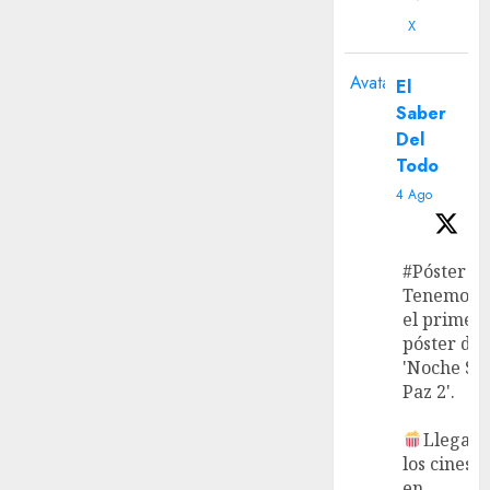
X
Avatar
El
Saber
Del
Todo
4 Ago
#Póster
Tenemos
el primer
póster de
'Noche Si
Paz 2'.
Llega a
los cines
en