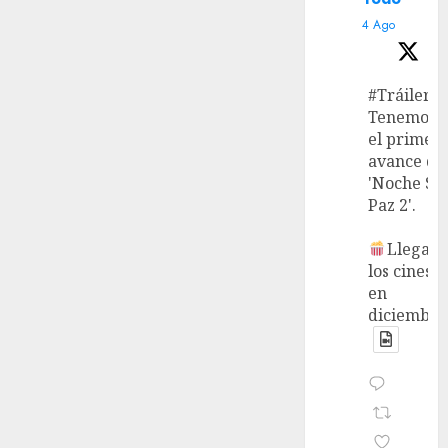
4 Ago
#Tráiler
Tenemos
el primer
avance de
'Noche Si
Paz 2'.
Llega a
los cines
en
diciembre