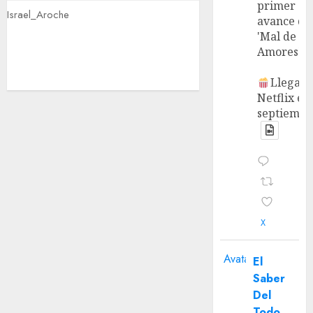
primer
Israel_Aroche
avance de
'Mal de
Amores'.
Llega a
Netflix en
septiembr
X
Avatar
El
Saber
Del
Todo