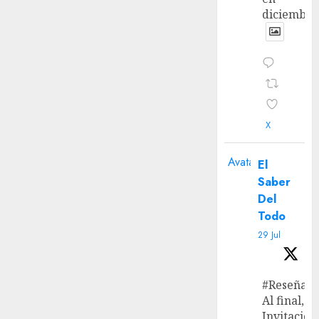
diciembre
X
Avatar
El
Saber
Del
Todo
29 Jul
#Reseña
Al final, ‘L
Invitación