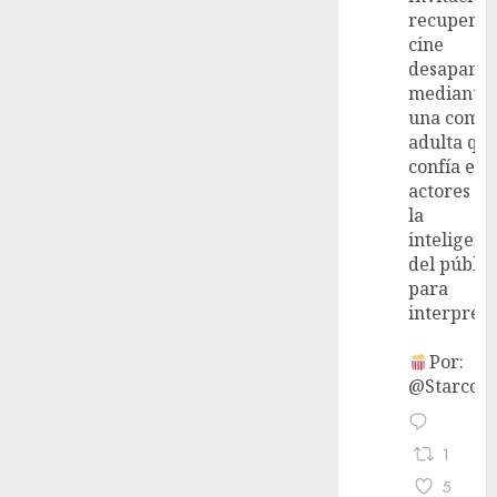
recupera 
cine
desaparec
mediante
una come
adulta qu
confía en 
actores y 
la
inteligenc
del públic
para
interpreta
Por:
@StarcoVi
1
5