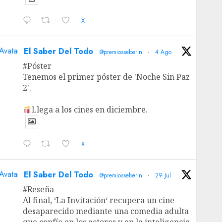
X
Avatar
El Saber Del Todo
@premiosseberin
·
4 Ago
#Póster
Tenemos el primer póster de 'Noche Sin Paz
2'.
Llega a los cines en diciembre.
X
Avatar
El Saber Del Todo
@premiosseberin
·
29 Jul
#Reseña
Al final, ‘La Invitación‘ recupera un cine
desaparecido mediante una comedia adulta