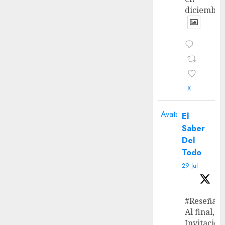
diciembre
X
Avatar
El
Saber
Del
Todo
29 Jul
#Reseña
Al final, ‘L
Invitación