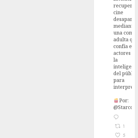
recupera 
cine
desaparec
mediante
una come
adulta qu
confía en 
actores y 
la
inteligenc
del públic
para
interpreta
Por:
@StarcoVi
1
5