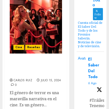
Tod
o
Follo
w
Cuenta oficial de
El Saber Del
Todo y de los
Premios
Saberin.
Noticias de cine
y de televisión.
Cine
Reseñas
Avatar
El
‘MaXXXine’ – Cuando el
Saber
elevated horror se
Del
apodera de la narrativa
Todo
CARLOS RUIZ
JULIO 15, 2024
6 Ago
0
El género de terror es una
maravilla narrativa en el
#Tráiler
cine. Es un género...
Tenemos e