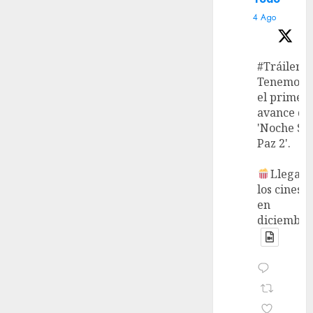
4 Ago
#Tráiler
Tenemos
el primer
avance de
'Noche Si
Paz 2'.
Llega a
los cines
en
diciembre