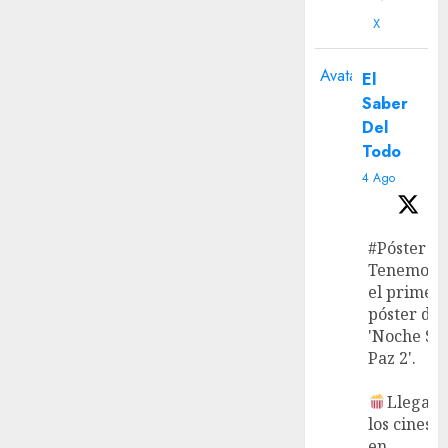
X
Avatar
El
Saber
Del
Todo
4 Ago
#Póster
Tenemos
el primer
póster de
'Noche Si
Paz 2'.
Llega a
los cines
en