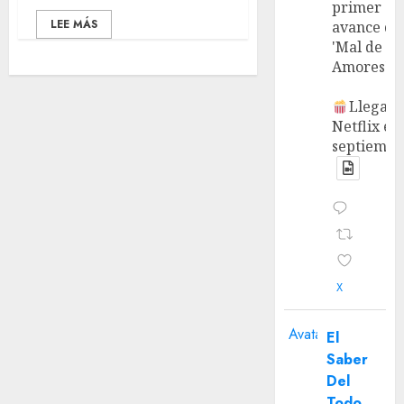
primer
LEE MÁS
avance de
'Mal de
Amores'.
Llega a
Netflix en
septiembr
X
Avatar
El
Saber
Del
Todo