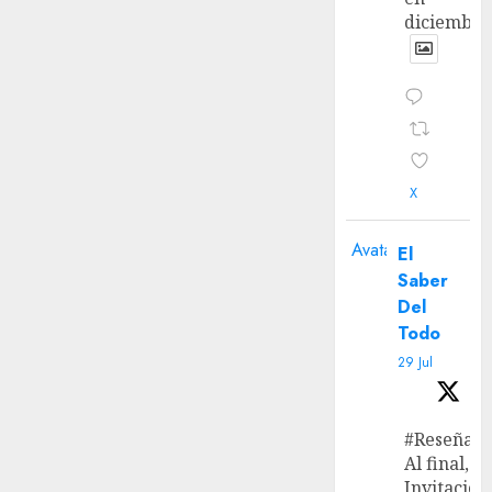
diciembre
X
Avatar
El
Saber
Del
Todo
29 Jul
#Reseña
Al final, ‘L
Invitación