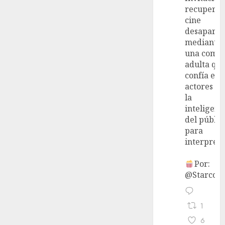
recupera 
cine
desaparec
mediante
una come
adulta qu
confía en 
actores y 
la
inteligenc
del públic
para
interpreta
Por:
@StarcoVi
1
6