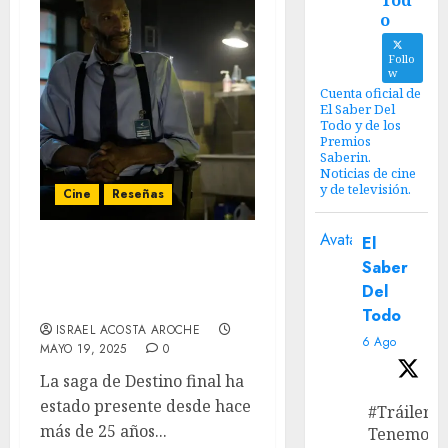
Tod
o
Follo
w
Cuenta oficial de
El Saber Del
Todo y de los
Premios
Saberin.
Noticias de cine
y de televisión.
Cine
Reseñas
Avatar
El
‘Destino Final: Lazos de
Saber
Sangre’: Un regreso muy
Del
flamante
Todo
ISRAEL ACOSTA AROCHE
6 Ago
MAYO 19, 2025
0
La saga de Destino final ha
estado presente desde hace
#Tráiler
más de 25 años...
Tenemos e