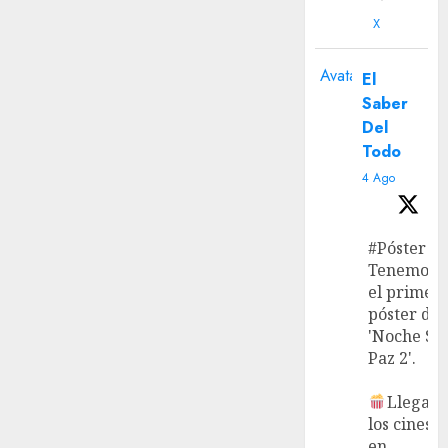
X
Avatar
El
Saber
Del
Todo
4 Ago
#Póster
Tenemos
el primer
póster de
'Noche Si
Paz 2'.
Llega a
los cines
en