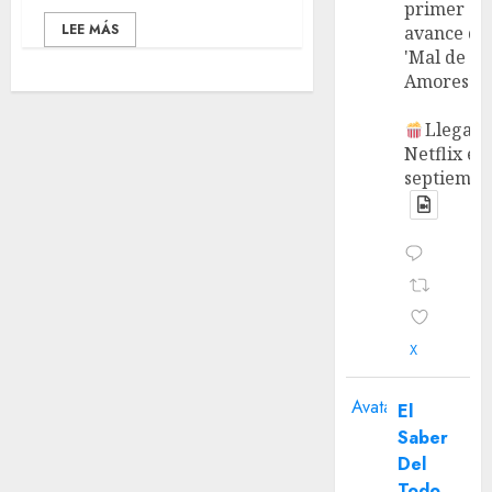
primer
LEE MÁS
avance de
'Mal de
Amores'.
Llega a
Netflix en
septiembr
X
Avatar
El
Saber
Del
Todo