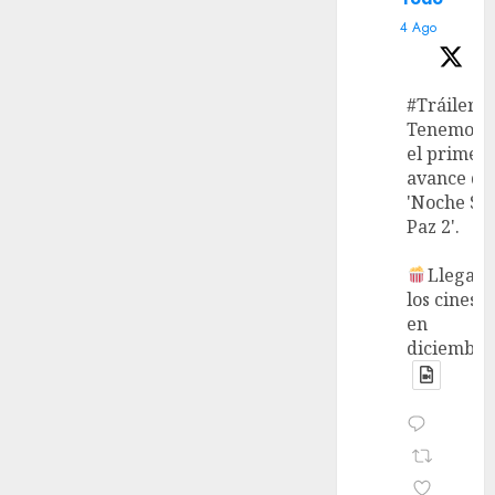
4 Ago
#Tráiler
Tenemos
el primer
avance de
'Noche Si
Paz 2'.
Llega a
los cines
en
diciembre