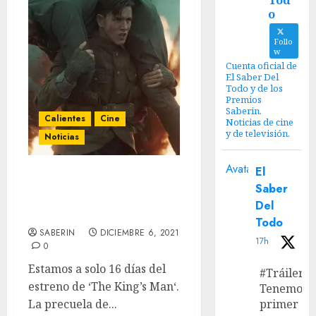
Tod
o
Follo
w
Cuenta oficial de
El Saber Del
Todo y de los
Premios
Saberin.
Calientes
Cine
Noticias de cine
y de televisión.
Noticias
Avatar
El
Primeras reacciones
Saber
sociales de ‘The King’s
Del
Man’
Todo
SABERIN
DICIEMBRE 6, 2021
17h
0
Estamos a solo 16 días del
#Tráiler
estreno de ‘The King’s Man‘.
Tenemos e
La precuela de...
primer