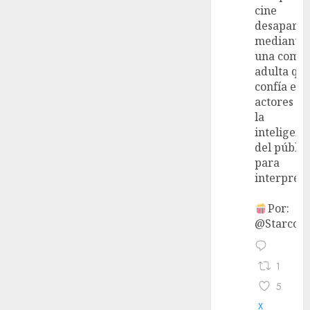
cine
desaparec
mediante
una come
adulta qu
confía en 
actores y 
la
inteligenc
del públic
para
interpreta
Por:
@StarcoVi
1
5
X