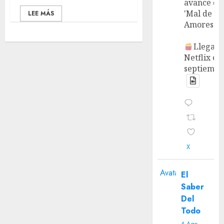
avance de
'Mal de
LEE MÁS
Amores'.
Llega a
Netflix en
septiembr
X
Avatar
El
Saber
Del
Todo
4 Ago