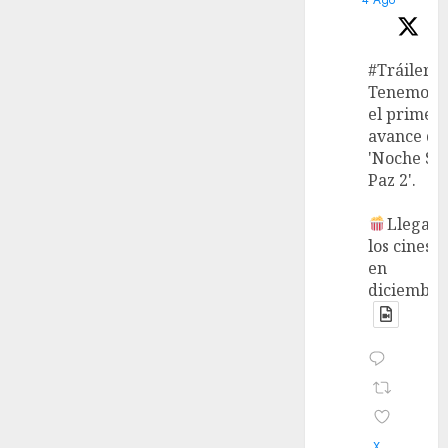
#Tráiler
Tenemos
el primer
avance de
'Noche Si
Paz 2'.
Llega a
los cines
en
diciembre
X