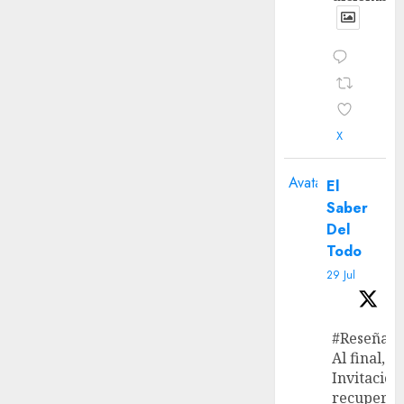
X
Avatar
El
Saber
Del
Todo
29 Jul
#Reseña
Al final, ‘L
Invitación
recupera 