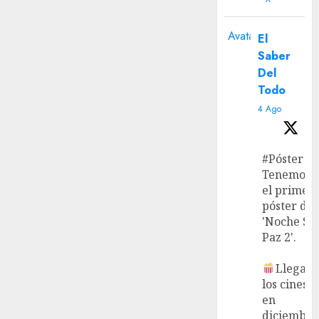
Avatar
El
Saber
Del
Todo
4 Ago
#Póster
Tenemos
el primer
póster de
'Noche Si
Paz 2'.
Llega a
los cines
en
diciembre