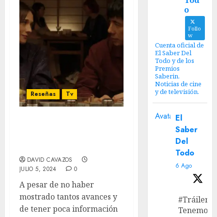
Tod
o
Follo
w
Cuenta oficial de
El Saber Del
Todo y de los
Premios
Saberin.
Noticias de cine
y de televisión.
Reseñas
Tv
Avatar
El
‘Sunny’ Temporada 1:
Saber
Una hilarante y turbia
Del
producción
Todo
DAVID CAVAZOS
6 Ago
JULIO 5, 2024
0
A pesar de no haber
mostrado tantos avances y
#Tráiler
de tener poca información
Tenemos e