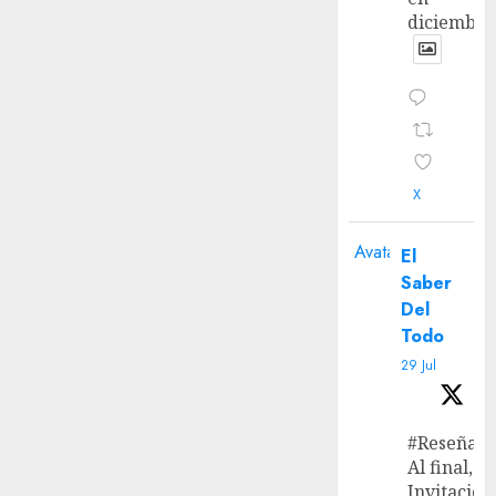
diciembre
X
Avatar
El
Saber
Del
Todo
29 Jul
#Reseña
Al final, ‘L
Invitación