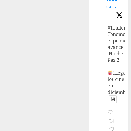
4 Ago
#Tráiler
Tenemos
el primer
avance de
'Noche Si
Paz 2'.
Llega a
los cines
en
diciembre