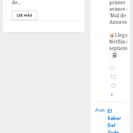
de...
primer
avance de
'Mal de
LEE MÁS
Amores'.
Llega a
Netflix en
septiembr
X
Avatar
El
Saber
Del
Todo