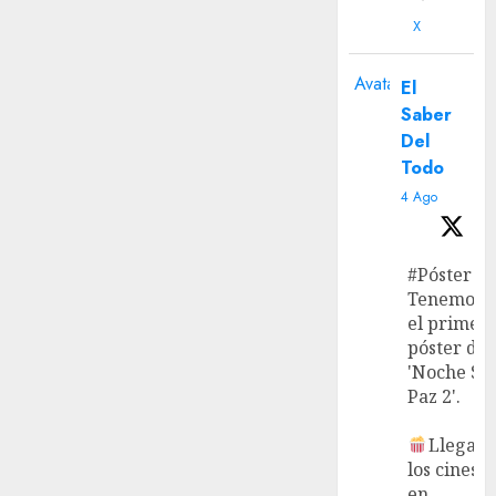
X
Avatar
El
Saber
Del
Todo
4 Ago
#Póster
Tenemos
el primer
póster de
'Noche Si
Paz 2'.
Llega a
los cines
en