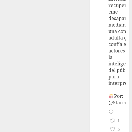
recupera 
cine
desaparec
mediante
una come
adulta qu
confía en 
actores y 
la
inteligenc
del públic
para
interpreta
Por:
@StarcoVi
1
5