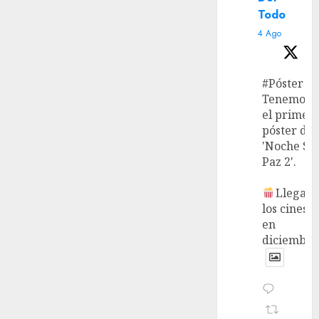
Todo
4 Ago
#Póster
Tenemos
el primer
póster de
'Noche Si
Paz 2'.
Llega a
los cines
en
diciembre