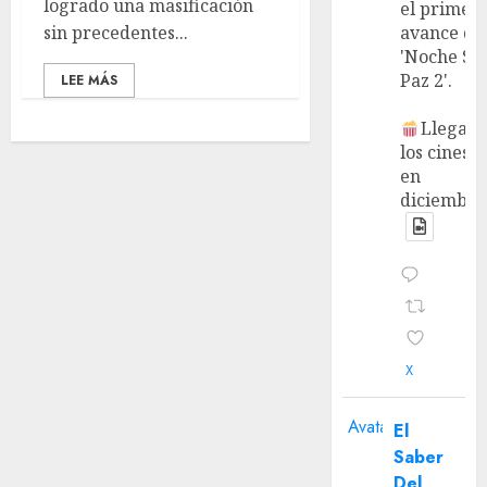
logrado una masificación
el primer
sin precedentes...
avance de
'Noche Si
Paz 2'.
LEE MÁS
Llega a
los cines
en
diciembre
X
Avatar
El
Saber
Del