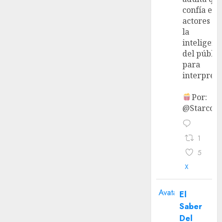
confía en 
actores y 
la
inteligenc
del públic
para
interpreta
Por:
@StarcoVi
1
5
X
Avatar
El
Saber
Del