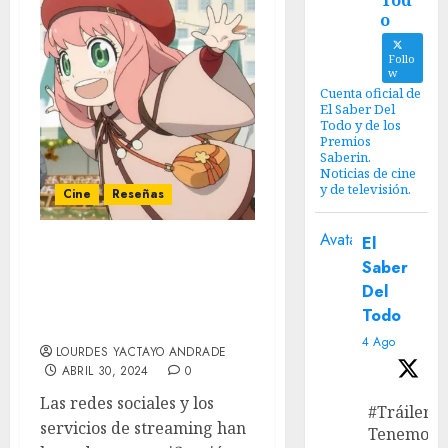
Tod
o
Follo
w
Cuenta oficial de
El Saber Del
Todo y de los
Premios
Saberin.
Noticias de cine
y de televisión.
Cine
Reseñas
Avatar
El
‘SPYxFAMILY Código:
Saber
Blanco’ – Reseña: El
Del
espionaje los convierte
Todo
en familia
4 Ago
LOURDES YACTAYO ANDRADE
ABRIL 30, 2024
0
Las redes sociales y los
#Tráiler
servicios de streaming han
Tenemos