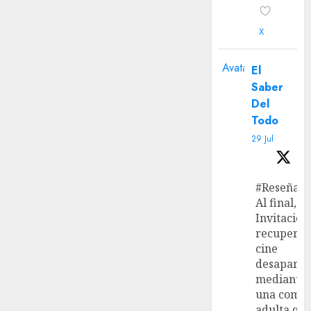
X
Avatar
El
Saber
Del
Todo
29 Jul
#Reseña
Al final, ‘L
Invitación
recupera 
cine
desaparec
mediante
una come
adulta qu