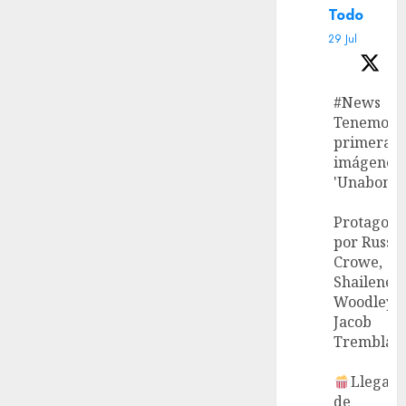
Todo
29 Jul
#News
Tenemos l
primeras
imágenes 
'Unabombe
Protagoni
por Russel
Crowe,
Shailene
Woodley 
Jacob
Tremblay.
Llega el
de