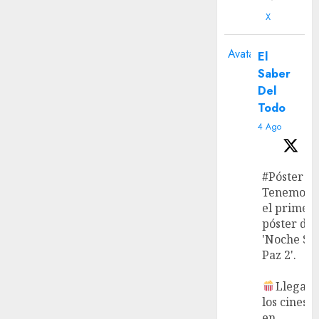
X
Avatar
El
Saber
Del
Todo
4 Ago
#Póster
Tenemos
el primer
póster de
'Noche Si
Paz 2'.
Llega a
los cines
en