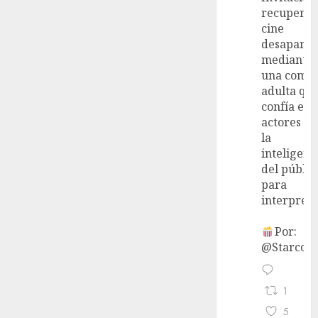
recupera 
cine
desaparec
mediante
una come
adulta qu
confía en 
actores y 
la
inteligenc
del públic
para
interpreta
Por:
@StarcoVi
1
5