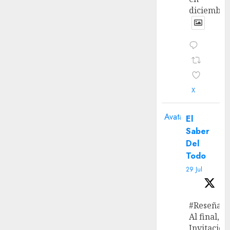
diciembre
X
Avatar
El
Saber
Del
Todo
29 Jul
#Reseña
Al final, ‘L
Invitación