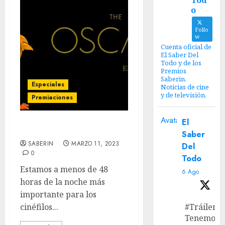
Tod
o
Follo
w
Cuenta oficial de
El Saber Del
Todo y de los
Premios
Saberin.
Especiales
Noticias de cine
y de televisión.
Premiaciones
Avatar
El
El Show Pre-Oscars 2023.
Saber
SABERIN
MARZO 11, 2023
Del
0
Todo
Estamos a menos de 48
6 Ago
horas de la noche más
importante para los
cinéfilos...
#Tráiler
Tenemos e