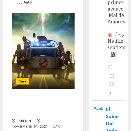
primer
LEE MÁS
avance de
'Mal de
Amores'.
Llega a
Netflix en
septiembr
Cine
X
‘Ghostbusters: Afterlife’
Review – Un viaje al
Avatar
El
pasado muy interesante.
Saber
SABERIN
Del
NOVIEMBRE 19, 2021
0
Todo