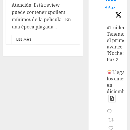
Atención: Está review
4 Ago
puede contener spoilers
mínimos de la película. En
una época plagada...
#Tráiler
Tenemos
LEE MÁS
el primer
avance de
'Noche Si
Paz 2'.
Llega a
los cines
en
diciembre