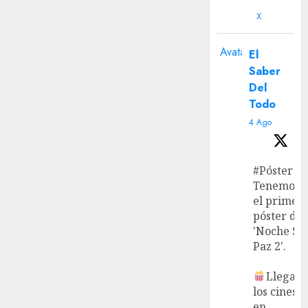
X
Avatar
El
Saber
Del
Todo
4 Ago
#Póster
Tenemos
el primer
póster de
'Noche Si
Paz 2'.
Llega a
los cines
en