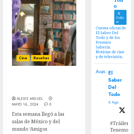
Tod
o
Follo
w
Cuenta oficial de
El Saber Del
Todo y de los
Premios
Saberin.
Noticias de cine
y de televisión.
Cine
Reseñas
Avatar
El
‘Amigos Imaginarios (IF)’
Saber
– De buenas intenciones
Del
no se vive
Todo
ALEXIS MIGUEL
6 Ago
MAYO 16, 2024
0
Esta semana llegó a las
salas de México y del
#Tráiler
mundo ‘Amigos
Tenemos e