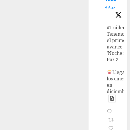
4 Ago
#Tráiler
Tenemos
el primer
avance de
'Noche Si
Paz 2'.
Llega a
los cines
en
diciembre