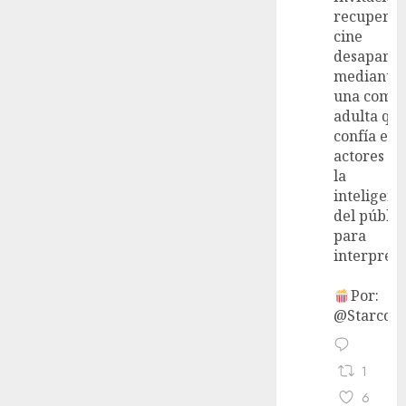
recupera 
cine
desaparec
mediante
una come
adulta qu
confía en 
actores y 
la
inteligenc
del públic
para
interpreta
Por:
@StarcoVi
1
6