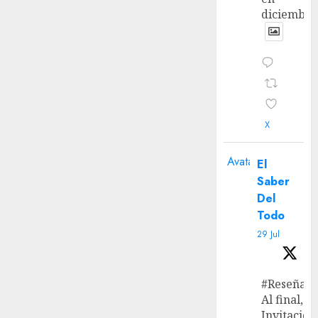
diciembre
X
Avatar
El
Saber
Del
Todo
29 Jul
#Reseña
Al final, ‘L
Invitación