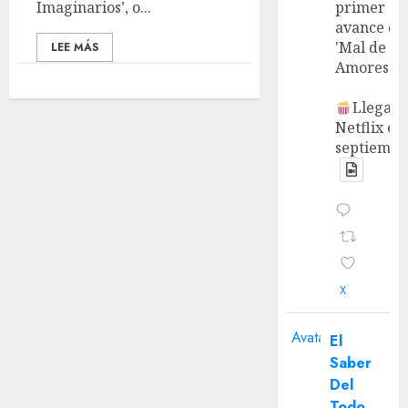
Imaginarios’, o...
primer
avance de
'Mal de
LEE MÁS
Amores'.
Llega a
Netflix en
septiembr
X
Avatar
El
Saber
Del
Todo