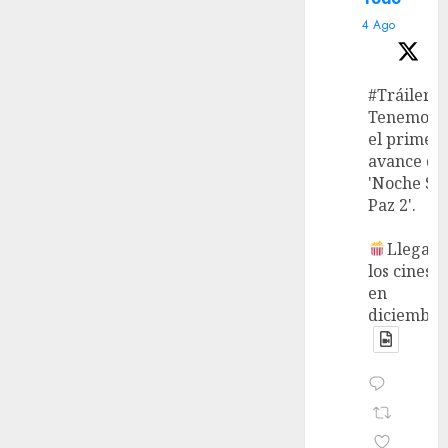
4 Ago
#Tráiler
Tenemos
el primer
avance de
'Noche Si
Paz 2'.
Llega a
los cines
en
diciembre