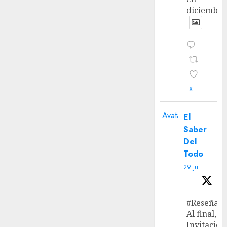
diciembre
X
Avatar
El
Saber
Del
Todo
29 Jul
#Reseña
Al final, ‘L
Invitación