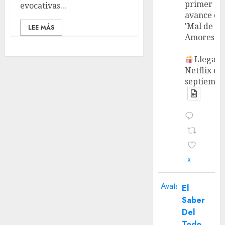
primer
evocativas...
avance de
'Mal de
LEE MÁS
Amores'.
Llega a
Netflix en
septiembr
X
Avatar
El
Saber
Del
Todo