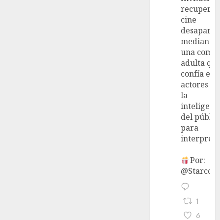
recupera 
cine
desaparec
mediante
una come
adulta qu
confía en 
actores y 
la
inteligenc
del públic
para
interpreta
Por:
@StarcoVi
1
6