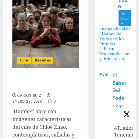
Tod
o
Follo
w
Cuenta oficial de
El Saber Del
Todo y de los
Premios
Saberin.
Noticias de cine
y de televisión.
Cine
Reseñas
Avatar
El
‘Hamnet’: Amor
Saber
espiritual
Del
CARLOS RUIZ
Todo
ENERO 28, 2026
0
6 Ago
‘Hamnet’ abre con
imágenes características
del cine de Chloé Zhao,
#Tráiler
contemplativas, calladas y
Tenemos e