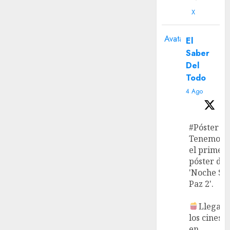
X
Avatar
El
Saber
Del
Todo
4 Ago
#Póster
Tenemos
el primer
póster de
'Noche Si
Paz 2'.
Llega a
los cines
en