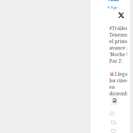
4 Ago
#Tráiler
Tenemos
el primer
avance de
'Noche Si
Paz 2'.
Llega a
los cines
en
diciembre