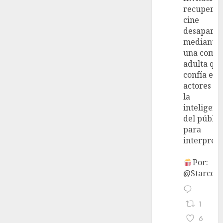
recupera 
cine
desaparec
mediante
una come
adulta qu
confía en 
actores y 
la
inteligenc
del públic
para
interpreta
Por:
@StarcoVi
1
6