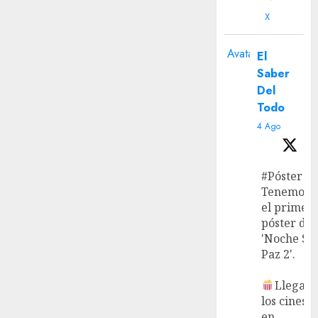
X
Avatar
El
Saber
Del
Todo
4 Ago
#Póster
Tenemos
el primer
póster de
'Noche Si
Paz 2'.
Llega a
los cines
en