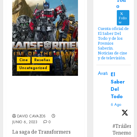
Tod
o
Follo
w
Cuenta oficial de
El Saber Del
Todo y de los
Premios
Saberin.
Noticias de cine
y de televisión.
Cine
Reseñas
Uncategorized
Avatar
El
Saber
‘Transformers: Rise of
Del
the Beasts’ Review – Un
Todo
pequeño paso adelante
6 Ago
para los autobots.
DAVID CAVAZOS
JUNIO 6, 2023
0
#Tráiler
La saga de Transformers
Tenemos e