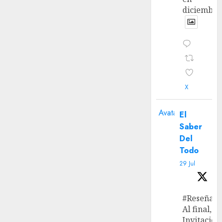
diciembre
X
Avatar
El
Saber
Del
Todo
29 Jul
#Reseña
Al final, ‘L
Invitación