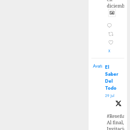
diciembre
X
Avatar
El
Saber
Del
Todo
29 Jul
#Reseña
Al final, ‘L
Invitación