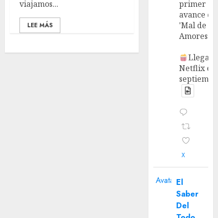
viajamos...
primer
avance de
'Mal de
LEE MÁS
Amores'.
Llega a
Netflix en
septiembr
X
Avatar
El
Saber
Del
Todo