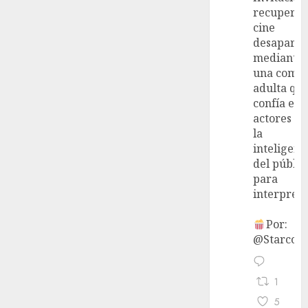
recupera 
cine
desaparec
mediante
una come
adulta qu
confía en 
actores y 
la
inteligenc
del públic
para
interpreta
Por:
@StarcoVi
1
5