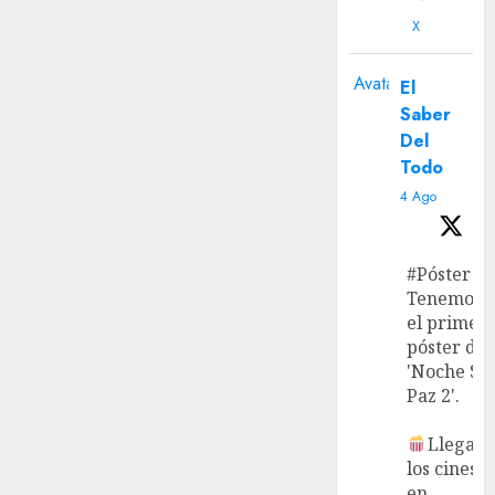
X
Avatar
El
Saber
Del
Todo
4 Ago
#Póster
Tenemos
el primer
póster de
'Noche Si
Paz 2'.
Llega a
los cines
en