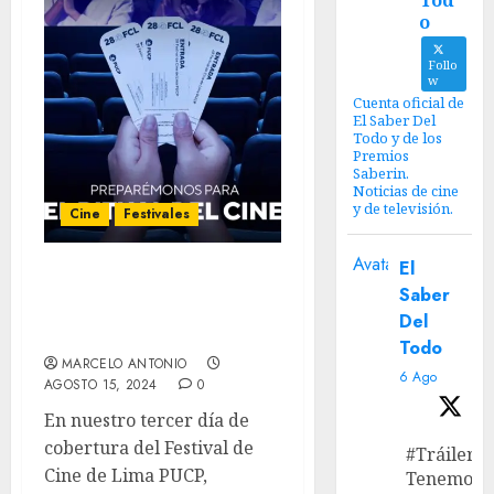
Tod
o
Follo
w
Cuenta oficial de
El Saber Del
Todo y de los
Premios
Saberin.
Noticias de cine
y de televisión.
Cine
Festivales
Avatar
El
FCL Día 3: “El Archivo
Saber
Bastardo”, “Reinas” y los
Del
daddy issues
Todo
MARCELO ANTONIO
6 Ago
AGOSTO 15, 2024
0
En nuestro tercer día de
cobertura del Festival de
#Tráiler
Cine de Lima PUCP,
Tenemos e