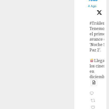
4 Ago
#Tráiler
Tenemos
el primer
avance de
'Noche Si
Paz 2'.
Llega a
los cines
en
diciembre