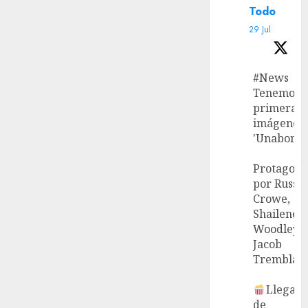
Todo
29 Jul
#News
Tenemos l
primeras
imágenes 
'Unabombe
Protagoni
por Russel
Crowe,
Shailene
Woodley 
Jacob
Tremblay.
Llega el
de