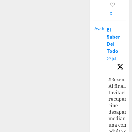
X
Avatar
El
Saber
Del
Todo
29 Jul
#Reseña
Al final, ‘L
Invitación
recupera 
cine
desaparec
mediante
una come
adulta qu