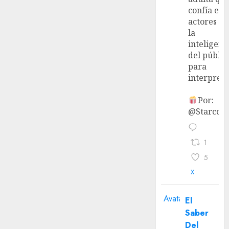
confía en 
actores y 
la
inteligenc
del públic
para
interpreta
Por:
@StarcoVi
1
5
X
Avatar
El
Saber
Del