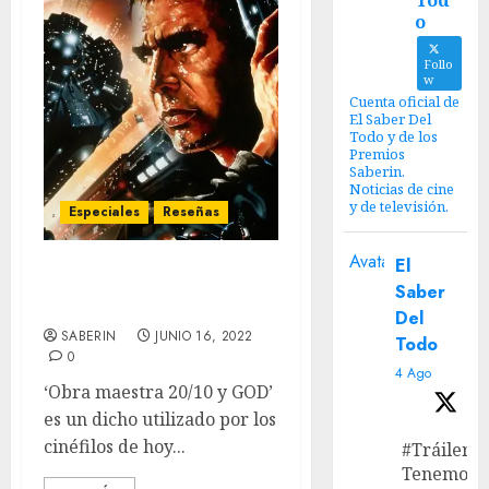
Tod
o
Follo
w
Cuenta oficial de
El Saber Del
Todo y de los
Premios
Saberin.
Noticias de cine
y de televisión.
Especiales
Reseñas
Avatar
El
Blade Runner: La cumbre
Saber
de la ciencia ficción.
Del
SABERIN
JUNIO 16, 2022
Todo
0
4 Ago
‘Obra maestra 20/10 y GOD’
es un dicho utilizado por los
cinéfilos de hoy...
#Tráiler
Tenemos