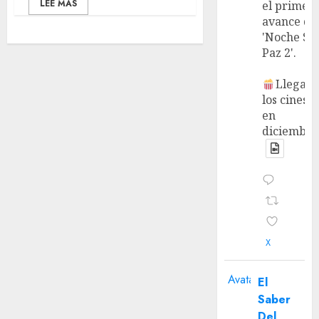
LEE MÁS
el primer
avance de
'Noche Si
Paz 2'.
Llega a
los cines
en
diciembre
X
Avatar
El
Saber
Del