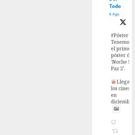
Todo
4 Ago
#Póster
Tenemos
el primer
póster de
'Noche Si
Paz 2'.
Llega a
los cines
en
diciembre