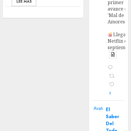
LEE MÁS
primer
avance de
'Mal de
Amores'.
Llega a
Netflix en
septiembr
X
Avatar
El
Saber
Del
Todo