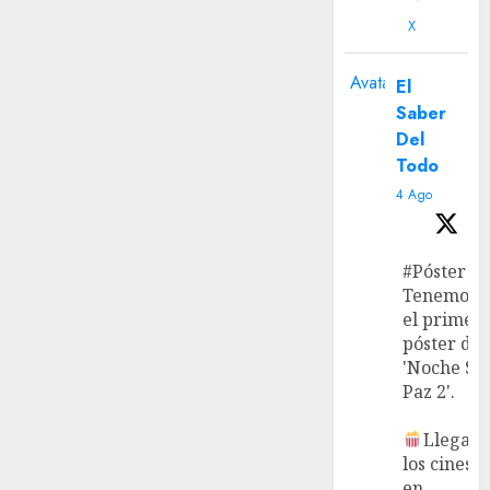
X
Avatar
El
Saber
Del
Todo
4 Ago
#Póster
Tenemos
el primer
póster de
'Noche Si
Paz 2'.
Llega a
los cines
en