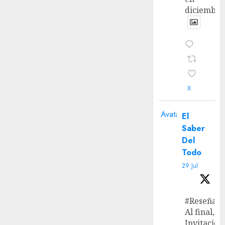
diciembre
X
Avatar
El
Saber
Del
Todo
29 Jul
#Reseña
Al final, ‘L
Invitación