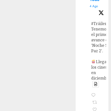
4 Ago
#Tráiler
Tenemos
el primer
avance de
'Noche Si
Paz 2'.
Llega a
los cines
en
diciembre