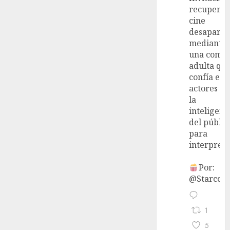
recupera 
cine
desaparec
mediante
una come
adulta qu
confía en 
actores y 
la
inteligenc
del públic
para
interpreta
Por:
@StarcoVi
1
5