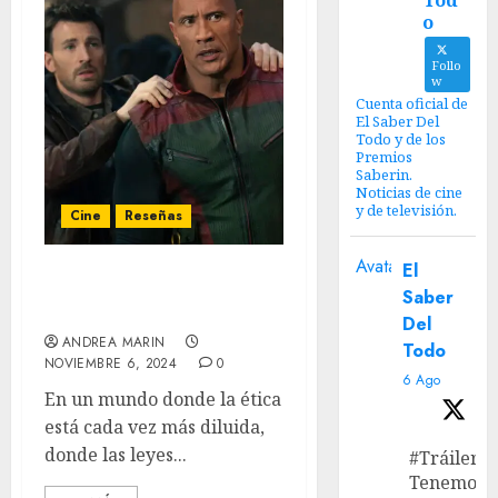
Tod
o
Follo
w
Cuenta oficial de
El Saber Del
Todo y de los
Premios
Saberin.
Noticias de cine
y de televisión.
Cine
Reseñas
Avatar
El
‘Código: Traje Rojo’ – una
Saber
película navideña gris
Del
ANDREA MARIN
Todo
NOVIEMBRE 6, 2024
0
6 Ago
En un mundo donde la ética
está cada vez más diluida,
donde las leyes...
#Tráiler
Tenemos e