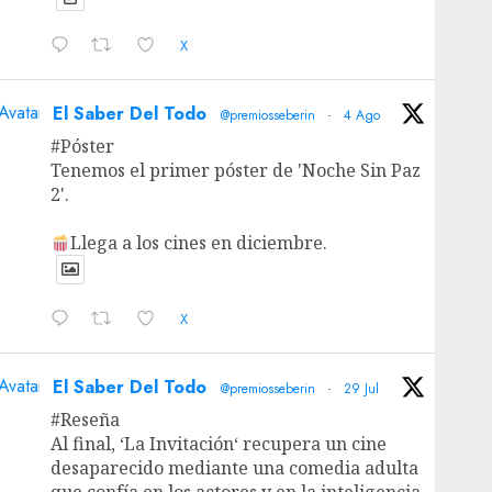
X
Avatar
El Saber Del Todo
@premiosseberin
·
4 Ago
#Póster
Tenemos el primer póster de 'Noche Sin Paz
2'.
Llega a los cines en diciembre.
X
Avatar
El Saber Del Todo
@premiosseberin
·
29 Jul
#Reseña
Al final, ‘La Invitación‘ recupera un cine
desaparecido mediante una comedia adulta