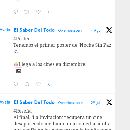
X
Avatar
El Saber Del Todo
@premiosseberin
·
4 Ago
#Póster
Tenemos el primer póster de 'Noche Sin Paz
2'.
Llega a los cines en diciembre.
X
Avatar
El Saber Del Todo
@premiosseberin
·
29 Jul
#Reseña
Al final, ‘La Invitación‘ recupera un cine
desaparecido mediante una comedia adulta