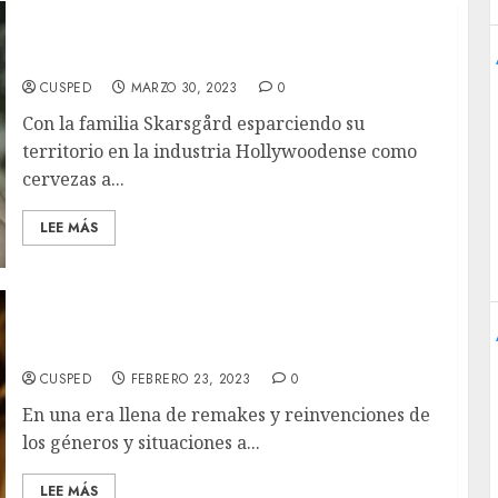
‘Muerte Infinita’ Review – Un viaje divertido,
pero amargo.
CUSPED
MARZO 30, 2023
0
Con la familia Skarsgård esparciendo su
territorio en la industria Hollywoodense como
cervezas a...
LEE MÁS
‘Vivir’ Review – El peso del legado.
CUSPED
FEBRERO 23, 2023
0
En una era llena de remakes y reinvenciones de
los géneros y situaciones a...
LEE MÁS