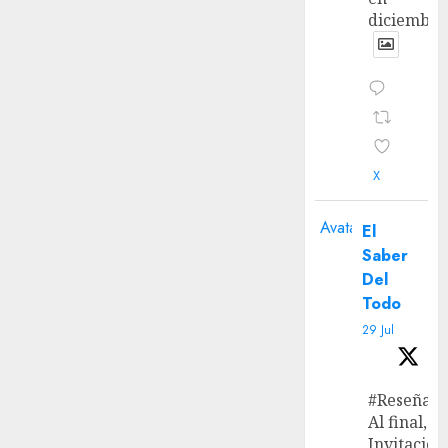
diciembre
X
Avatar
El
Saber
Del
Todo
29 Jul
#Reseña
Al final, ‘L
Invitación