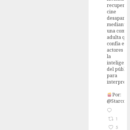
recupera 
cine
desaparec
mediante
una come
adulta qu
confía en 
actores y 
la
inteligenc
del públic
para
interpreta
Por:
@StarcoVi
1
5