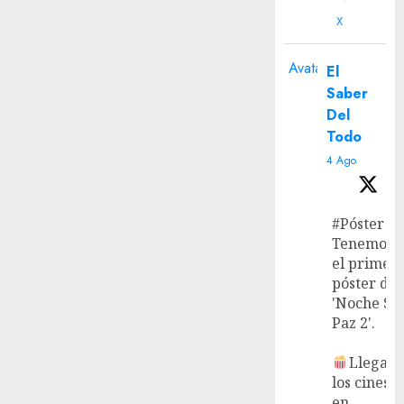
X
Avatar
El
Saber
Del
Todo
4 Ago
#Póster
Tenemos
el primer
póster de
'Noche Si
Paz 2'.
Llega a
los cines
en