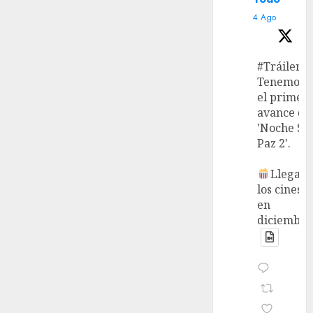
4 Ago
#Tráiler
Tenemos
el primer
avance de
'Noche Si
Paz 2'.
Llega a
los cines
en
diciembre