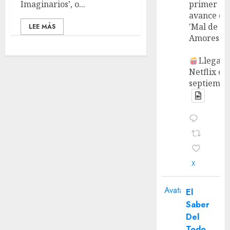
Imaginarios’, o...
primer
avance de
'Mal de
LEE MÁS
Amores'.
Llega a
Netflix en
septiembr
X
Avatar
El
Saber
Del
Todo