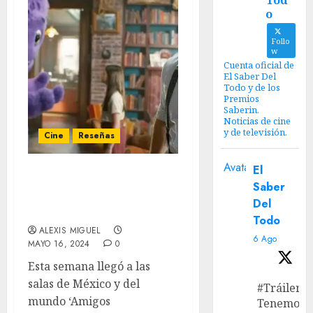
Tod
o
Follo
w
Cuenta oficial de
El Saber Del
Todo y de los
Premios
Saberin.
Noticias de cine
y de televisión.
Cine
Reseñas
Avatar
El
‘Amigos Imaginarios (IF)’
Saber
– De buenas intenciones
Del
no se vive
Todo
ALEXIS MIGUEL
6 Ago
MAYO 16, 2024
0
Esta semana llegó a las
salas de México y del
#Tráiler
mundo ‘Amigos
Tenemos e