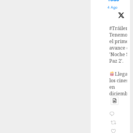
4 Ago
#Tráiler
Tenemos
el primer
avance de
'Noche Si
Paz 2'.
Llega a
los cines
en
diciembre