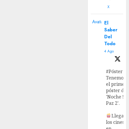
X
Avatar
El
Saber
Del
Todo
4 Ago
#Póster
Tenemos
el primer
póster de
'Noche Si
Paz 2'.
Llega a
los cines
en