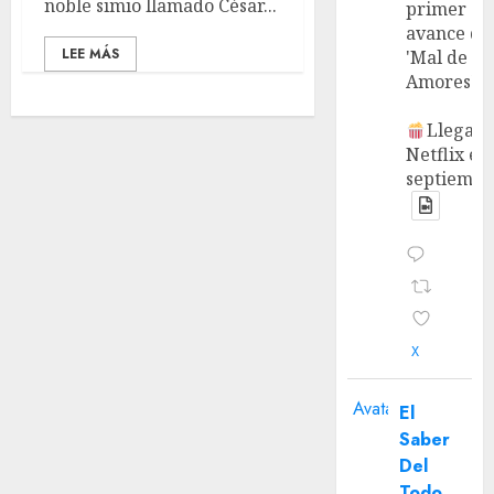
noble simio llamado César...
primer
avance de
LEE MÁS
'Mal de
Amores'.
Llega a
Netflix en
septiembr
X
Avatar
El
Saber
Del
Todo