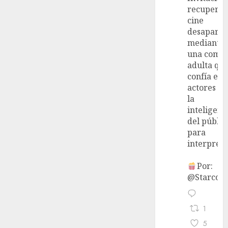
recupera 
cine
desaparec
mediante
una come
adulta qu
confía en 
actores y 
la
inteligenc
del públic
para
interpreta
Por:
@StarcoVi
1
5