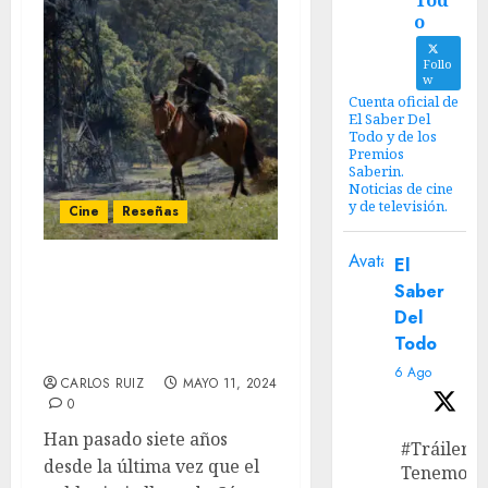
Tod
o
Follo
w
Cuenta oficial de
El Saber Del
Todo y de los
Premios
Saberin.
Noticias de cine
y de televisión.
Cine
Reseñas
Avatar
El
‘El planeta de los simios:
Saber
Nuevo reino’ – Un nuevo
Del
amanecer, viejas
Todo
sombras.
6 Ago
CARLOS RUIZ
MAYO 11, 2024
0
Han pasado siete años
#Tráiler
desde la última vez que el
Tenemos e