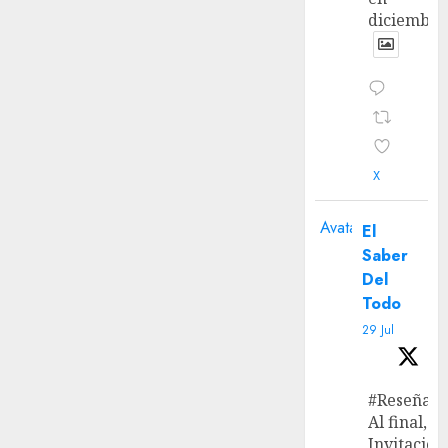
diciembre
X
Avatar
El
Saber
Del
Todo
29 Jul
#Reseña
Al final, ‘L
Invitación