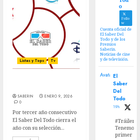
Tod
o
Follo
w
Cuenta oficial de
El Saber Del
Todo y de los
Premios
Saberin.
Noticias de cine
y de televisión.
Listas y Tops
Tv
Avatar
El
Las mejores series y
Saber
miniseries del 2025
Del
SABERIN
ENERO 9, 2026
Todo
0
19h
Por tercer año consecutivo
El Saber Del Todo cierra el
#Tráiler
año con su selección...
Tenemos e
primer