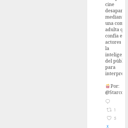
cine
desaparec
mediante
una come
adulta qu
confía en 
actores y 
la
inteligenc
del públic
para
interpreta
Por:
@StarcoVi
1
5
X