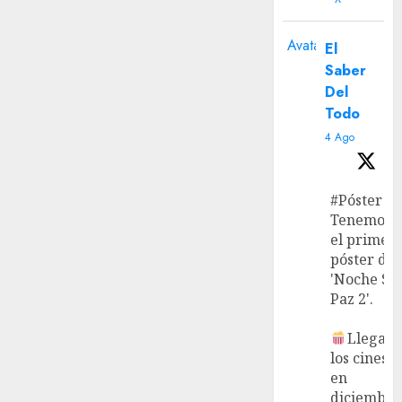
Avatar
El
Saber
Del
Todo
4 Ago
#Póster
Tenemos
el primer
póster de
'Noche Si
Paz 2'.
Llega a
los cines
en
diciembre