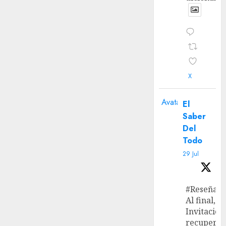
X
Avatar
El
Saber
Del
Todo
29 Jul
#Reseña
Al final, ‘L
Invitación
recupera 