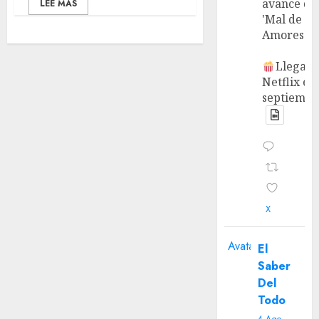
avance de
LEE MÁS
'Mal de
Amores'.
Llega a
Netflix en
septiembr
X
Avatar
El
Saber
Del
Todo
4 Ago