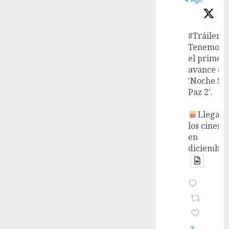
#Tráiler
Tenemos
el primer
avance de
'Noche Si
Paz 2'.
Llega a
los cines
en
diciembre
X