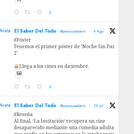
X
Avatar
El Saber Del Todo
@premiosseberin
·
4 Ago
#Póster
Tenemos el primer póster de 'Noche Sin Paz
2'.
Llega a los cines en diciembre.
X
Avatar
El Saber Del Todo
@premiosseberin
·
29 Jul
#Reseña
Al final, ‘La Invitación‘ recupera un cine
desaparecido mediante una comedia adulta