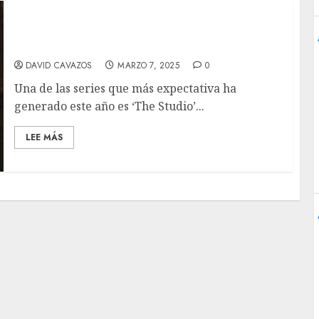
‘The Studio’: Seth Rogen lidera una hilarante
serie sobre (no) cinéfilos para cinéfilos.
DAVID CAVAZOS
MARZO 7, 2025
0
Una de las series que más expectativa ha
generado este año es ‘The Studio’...
LEE MÁS