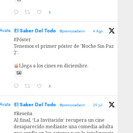
X
Avatar
El Saber Del Todo
@premiosseberin
·
4 Ago
#Póster
Tenemos el primer póster de 'Noche Sin Paz
2'.
Llega a los cines en diciembre.
X
Avatar
El Saber Del Todo
@premiosseberin
·
29 Jul
#Reseña
Al final, ‘La Invitación‘ recupera un cine
desaparecido mediante una comedia adulta