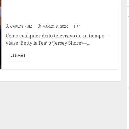
‘La oficina’: El mismo ambiente, un jefe
distinto
CARLOS RUIZ
MARZO 9, 2026
1
Como cualquier éxito televisivo de su tiempo —
véase ‘Betty la Fea‘ o ‘Jersey Shore‘—,...
LEE MÁS