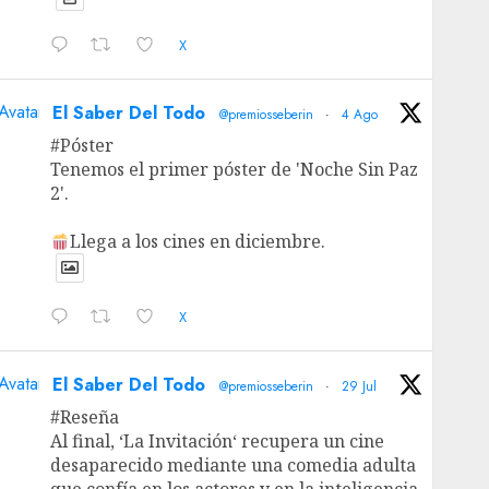
X
Avatar
El Saber Del Todo
@premiosseberin
·
4 Ago
#Póster
Tenemos el primer póster de 'Noche Sin Paz
2'.
Llega a los cines en diciembre.
X
Avatar
El Saber Del Todo
@premiosseberin
·
29 Jul
#Reseña
Al final, ‘La Invitación‘ recupera un cine
desaparecido mediante una comedia adulta