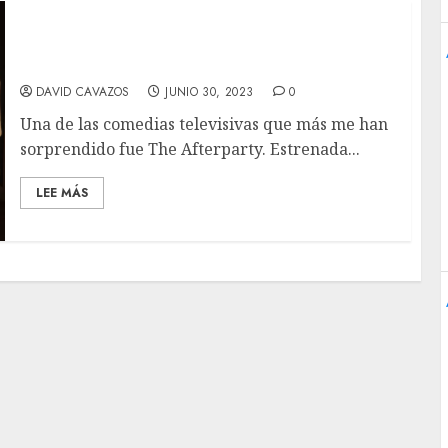
The Afterparty T2 Review- La torna boda
más hilarante y variopinta de la TV.
DAVID CAVAZOS
JUNIO 30, 2023
0
Una de las comedias televisivas que más me han
sorprendido fue The Afterparty. Estrenada...
LEE MÁS