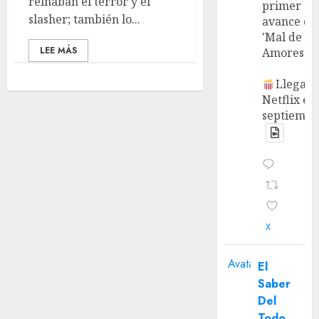
reinaban el terror y el
primer
slasher; también lo...
avance de
'Mal de
LEE MÁS
Amores'.
Llega a
Netflix en
septiembr
X
Avatar
El
Saber
Del
Todo