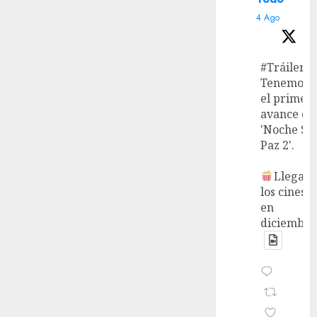
4 Ago
#Tráiler
Tenemos
el primer
avance de
'Noche Si
Paz 2'.
Llega a
los cines
en
diciembre