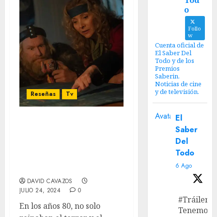
Tod
o
Follo
w
Cuenta oficial de
El Saber Del
Todo y de los
Premios
Saberin.
Noticias de cine
y de televisión.
Reseñas
Tv
Avatar
El
‘Bandidos del tiempo’:
Saber
Una linda reinvención,
Del
pero una prueba de
Todo
fuego para las nuevas
6 Ago
generaciones
DAVID CAVAZOS
JULIO 24, 2024
0
#Tráiler
En los años 80, no solo
Tenemos e