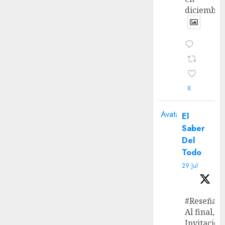
diciembre
X
Avatar
El
Saber
Del
Todo
29 Jul
#Reseña
Al final, ‘L
Invitación