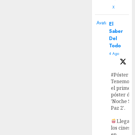
X
Avatar
El
Saber
Del
Todo
4 Ago
#Póster
Tenemos
el primer
póster de
'Noche Si
Paz 2'.
Llega a
los cines
en