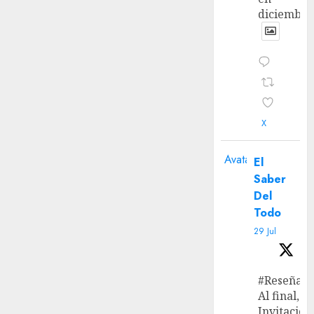
diciembre
X
Avatar
El
Saber
Del
Todo
29 Jul
#Reseña
Al final, ‘L
Invitación