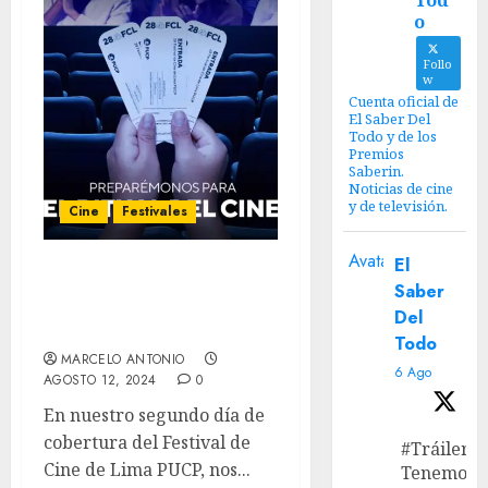
Tod
o
Follo
w
Cuenta oficial de
El Saber Del
Todo y de los
Premios
Saberin.
Noticias de cine
y de televisión.
Cine
Festivales
Avatar
El
FCL DÍA 2 – Simón de la
Saber
Montaña, Motel Destino y
Del
Sujo.
Todo
MARCELO ANTONIO
6 Ago
AGOSTO 12, 2024
0
En nuestro segundo día de
cobertura del Festival de
#Tráiler
Cine de Lima PUCP, nos...
Tenemos e