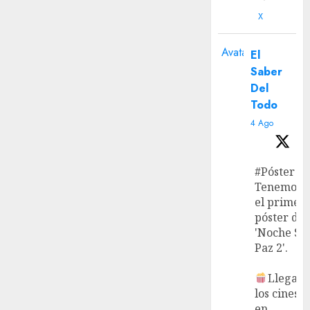
X
Avatar
El
Saber
Del
Todo
4 Ago
#Póster
Tenemos
el primer
póster de
'Noche Si
Paz 2'.
Llega a
los cines
en