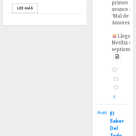
primer
LEE MÁS
avance de
'Mal de
Amores'.
Llega a
Netflix en
septiembr
X
Avatar
El
Saber
Del
Todo