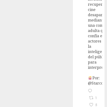
recupera 
cine
desaparec
mediante
una come
adulta qu
confía en 
actores y 
la
inteligenc
del públic
para
interpreta
Por:
@StarcoVi
1
5