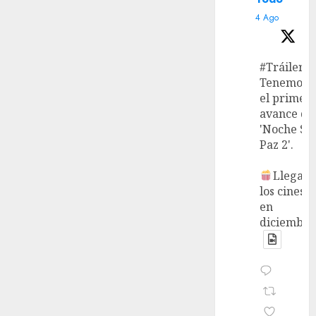
4 Ago
#Tráiler
Tenemos
el primer
avance de
'Noche Si
Paz 2'.
Llega a
los cines
en
diciembre