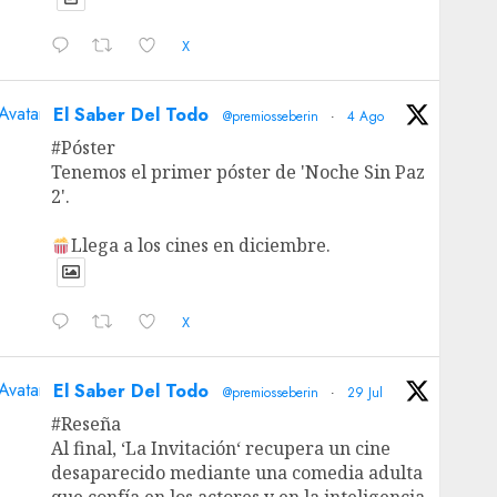
X
Avatar
El Saber Del Todo
@premiosseberin
·
4 Ago
#Póster
Tenemos el primer póster de 'Noche Sin Paz
2'.
Llega a los cines en diciembre.
X
Avatar
El Saber Del Todo
@premiosseberin
·
29 Jul
#Reseña
Al final, ‘La Invitación‘ recupera un cine
desaparecido mediante una comedia adulta