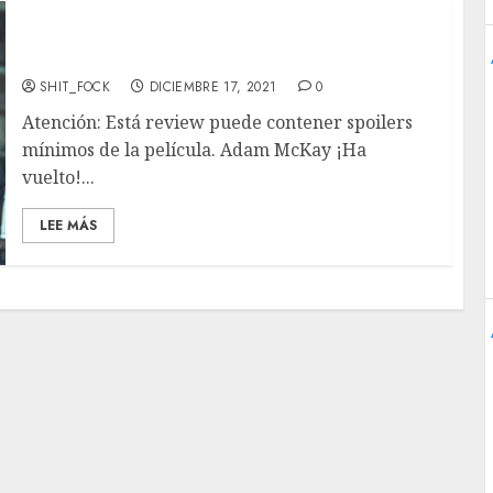
‘Don’t Look Up’ Review – La América en
tiempos de cólera.
SHIT_FOCK
DICIEMBRE 17, 2021
0
Atención: Está review puede contener spoilers
mínimos de la película. Adam McKay ¡Ha
vuelto!...
LEE MÁS