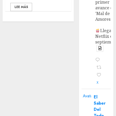
primer
LEE MÁS
avance de
'Mal de
Amores'.
Llega a
Netflix en
septiembr
X
Avatar
El
Saber
Del
Todo