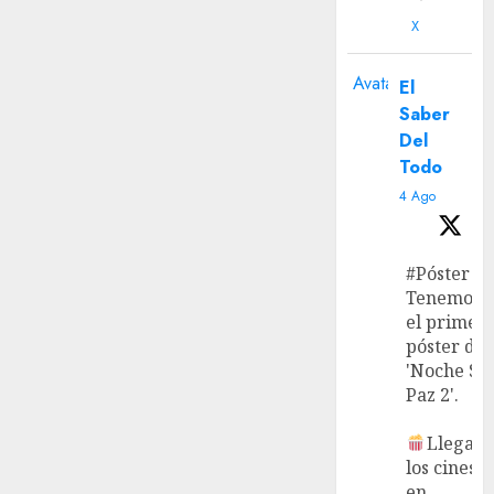
X
Avatar
El
Saber
Del
Todo
4 Ago
#Póster
Tenemos
el primer
póster de
'Noche Si
Paz 2'.
Llega a
los cines
en