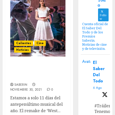
Tod
o
Follo
w
Cuenta oficial de
El Saber Del
Todo y de los
Premios
Saberin.
Calientes
Cine
Noticias de cine
y de televisión.
Noticias
Avatar
El
Primeras reacciones
Saber
sociales de ‘West Side
Del
Story’
Todo
SABERIN
6 Ago
NOVIEMBRE 30, 2021
0
Estamos a solo 11 días del
antepenúltimo musical del
#Tráiler
año. El remake de ‘West...
Tenemos e