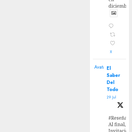
diciembre
X
Avatar
El
Saber
Del
Todo
29 Jul
#Reseña
Al final, ‘L
Invitación