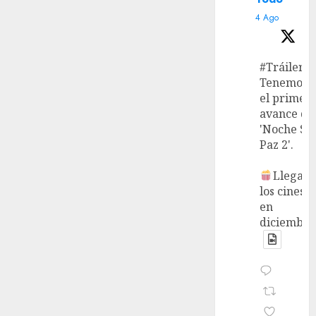
4 Ago
#Tráiler
Tenemos
el primer
avance de
'Noche Si
Paz 2'.
Llega a
los cines
en
diciembre