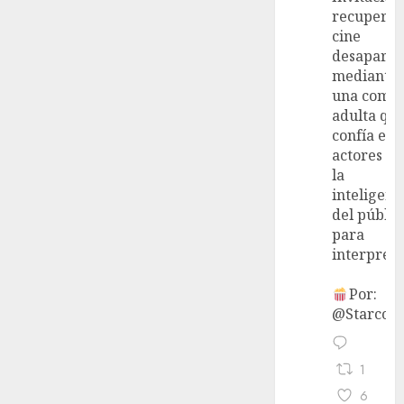
recupera 
cine
desaparec
mediante
una come
adulta qu
confía en 
actores y 
la
inteligenc
del públic
para
interpreta
Por:
@StarcoVi
1
6