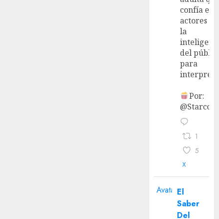
confía en 
actores y 
la
inteligenc
del públic
para
interpreta
Por:
@StarcoVi
1
5
X
Avatar
El
Saber
Del