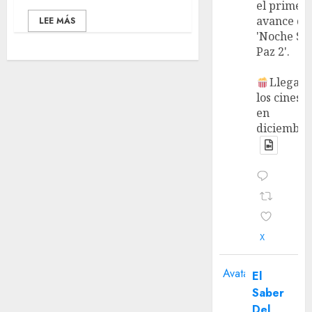
el primer
avance de
LEE MÁS
'Noche Si
Paz 2'.
Llega a
los cines
en
diciembre
X
Avatar
El
Saber
Del