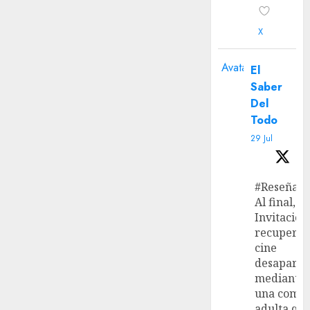
X
Avatar
El
Saber
Del
Todo
29 Jul
#Reseña
Al final, ‘L
Invitación
recupera 
cine
desaparec
mediante
una come
adulta qu