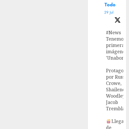
Todo
29 Jul
#News
Tenemos l
primeras
imágenes 
'Unabombe
Protagoni
por Russel
Crowe,
Shailene
Woodley 
Jacob
Tremblay.
Llega el
de