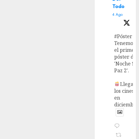
Todo
4 Ago
#Póster
Tenemos
el primer
póster de
'Noche Si
Paz 2'.
Llega a
los cines
en
diciembre