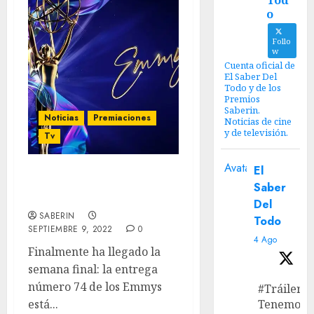
Tod
o
Follo
w
Cuenta oficial de
El Saber Del
Todo y de los
Premios
Saberin.
Noticias
Premiaciones
Noticias de cine
y de televisión.
Tv
Avatar
El
Emmys 2022:
Saber
Predicciones finales.
Del
SABERIN
Todo
SEPTIEMBRE 9, 2022
0
4 Ago
Finalmente ha llegado la
semana final: la entrega
número 74 de los Emmys
#Tráiler
está...
Tenemos