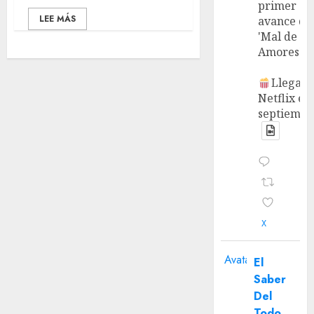
primer
LEE MÁS
avance de
'Mal de
Amores'.
Llega a
Netflix en
septiembr
X
Avatar
El
Saber
Del
Todo