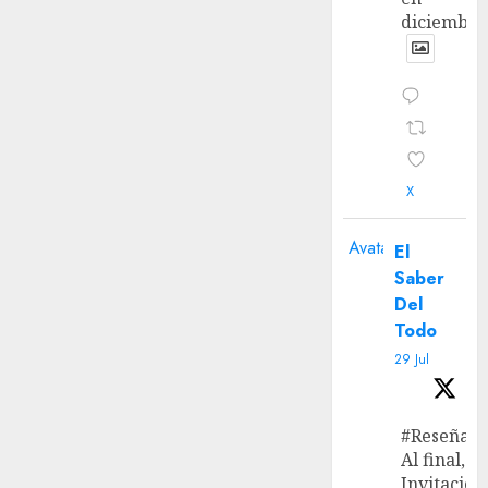
diciembre
X
Avatar
El
Saber
Del
Todo
29 Jul
#Reseña
Al final, ‘L
Invitación