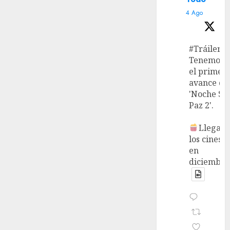
4 Ago
#Tráiler
Tenemos
el primer
avance de
'Noche Si
Paz 2'.
Llega a
los cines
en
diciembre