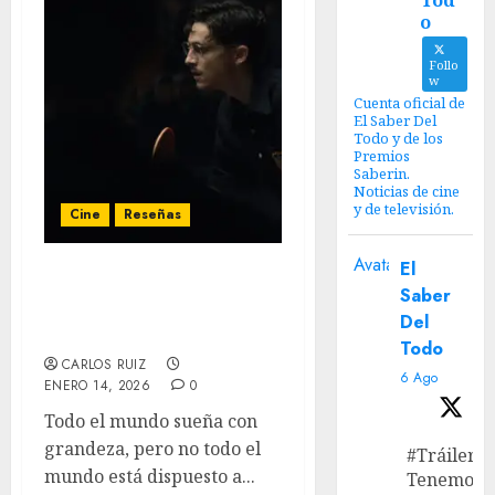
Tod
o
Follo
w
Cuenta oficial de
El Saber Del
Todo y de los
Premios
Saberin.
Noticias de cine
y de televisión.
Cine
Reseñas
Avatar
El
‘Marty Supremo’:
Saber
Pesadillas del infierno
Del
capitalista
Todo
CARLOS RUIZ
6 Ago
ENERO 14, 2026
0
Todo el mundo sueña con
grandeza, pero no todo el
#Tráiler
mundo está dispuesto a...
Tenemos e