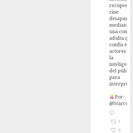
recupera 
cine
desaparec
mediante
una come
adulta qu
confía en 
actores y 
la
inteligenc
del públic
para
interpreta
Por:
@StarcoVi
1
5