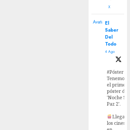
X
Avatar
El
Saber
Del
Todo
4 Ago
#Póster
Tenemos
el primer
póster de
'Noche Si
Paz 2'.
Llega a
los cines
en