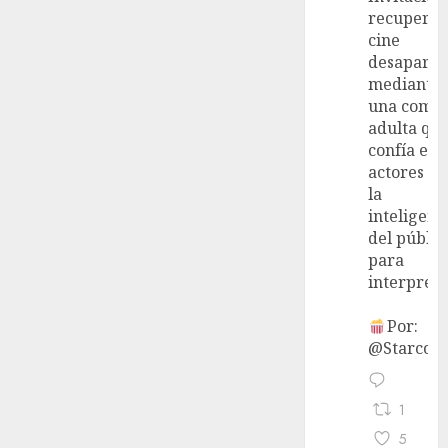
recupera 
cine
desaparec
mediante
una come
adulta qu
confía en 
actores y 
la
inteligenc
del públic
para
interpreta
Por:
@StarcoVi
1
5