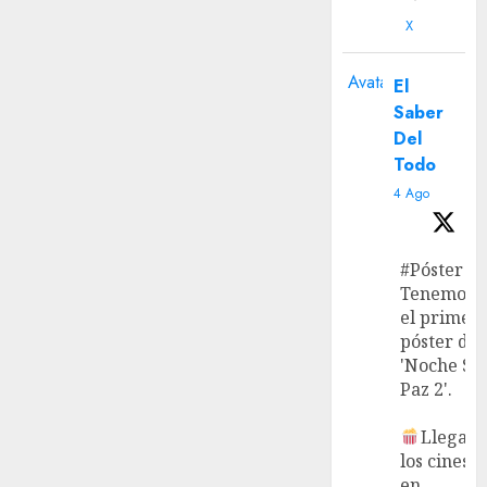
X
Avatar
El
Saber
Del
Todo
4 Ago
#Póster
Tenemos
el primer
póster de
'Noche Si
Paz 2'.
Llega a
los cines
en