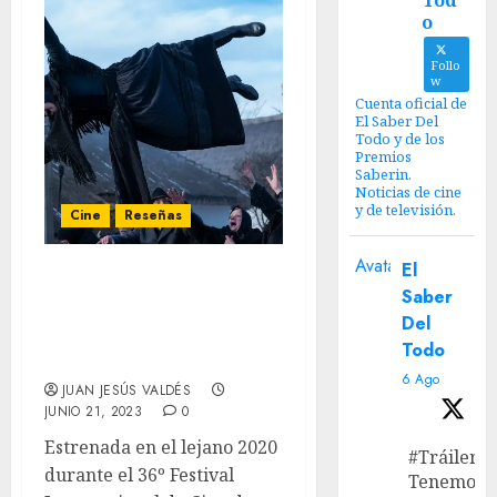
Tod
o
Follo
w
Cuenta oficial de
El Saber Del
Todo y de los
Premios
Saberin.
Noticias de cine
y de televisión.
Cine
Reseñas
Avatar
El
‘Post Mortem: Fotos del
Saber
Más Allá’ Review – Cine de
Del
terror internacional que
Todo
se puede sentir.
6 Ago
JUAN JESÚS VALDÉS
JUNIO 21, 2023
0
Estrenada en el lejano 2020
#Tráiler
durante el 36º Festival
Tenemos e