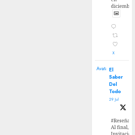
diciembre
X
Avatar
El
Saber
Del
Todo
29 Jul
#Reseña
Al final, ‘L
Invitación