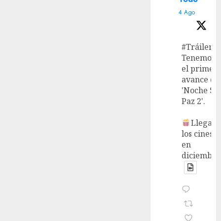
4 Ago
#Tráiler
Tenemos
el primer
avance de
'Noche Si
Paz 2'.
Llega a
los cines
en
diciembre