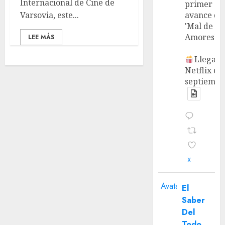
Internacional de Cine de
primer
Varsovia, este...
avance de
'Mal de
Amores'.
LEE MÁS
Llega a
Netflix en
septiembr
X
Avatar
El
Saber
Del
Todo