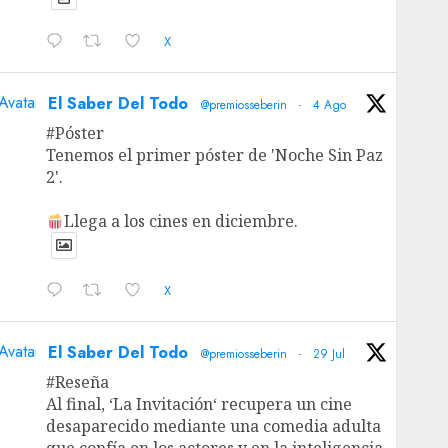
X
Avatar
El Saber Del Todo
@premiosseberin
·
4 Ago
#Póster
Tenemos el primer póster de 'Noche Sin Paz
2'.
Llega a los cines en diciembre.
X
Avatar
El Saber Del Todo
@premiosseberin
·
29 Jul
#Reseña
Al final, ‘La Invitación‘ recupera un cine
desaparecido mediante una comedia adulta