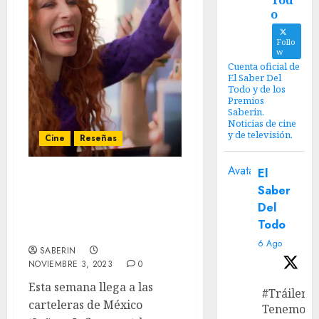
Tod
o
Follo
w
Cuenta oficial de
El Saber Del
Todo y de los
Premios
Saberin.
Noticias de cine
y de televisión.
Cine
Reseñas
Avatar
El
‘Señora Influencer’
Saber
Review – Tan lejos del
Del
Cielo y tan cerca del
Todo
Infierno.
6 Ago
SABERIN
NOVIEMBRE 3, 2023
0
Esta semana llega a las
#Tráiler
carteleras de México
Tenemos e