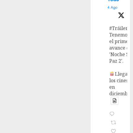
4 Ago
#Tráiler
Tenemos
el primer
avance de
'Noche Si
Paz 2'.
Llega a
los cines
en
diciembre