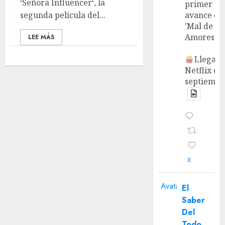
‘Señora Influencer‘, la
primer
segunda película del...
avance de
'Mal de
Amores'.
LEE MÁS
Llega a
Netflix en
septiembr
X
Avatar
El
Saber
Del
Todo