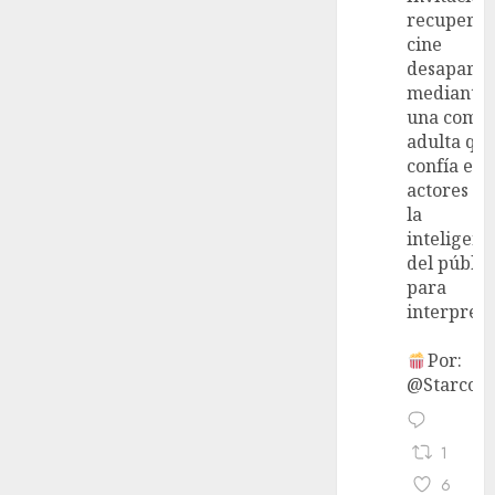
recupera 
cine
desaparec
mediante
una come
adulta qu
confía en 
actores y 
la
inteligenc
del públic
para
interpreta
Por:
@StarcoVi
1
6