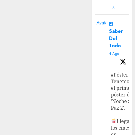
X
Avatar
El
Saber
Del
Todo
4 Ago
#Póster
Tenemos
el primer
póster de
'Noche Si
Paz 2'.
Llega a
los cines
en