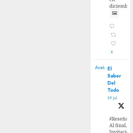
diciembre
X
Avatar
El
Saber
Del
Todo
29 Jul
#Reseña
Al final, ‘L
Invitación