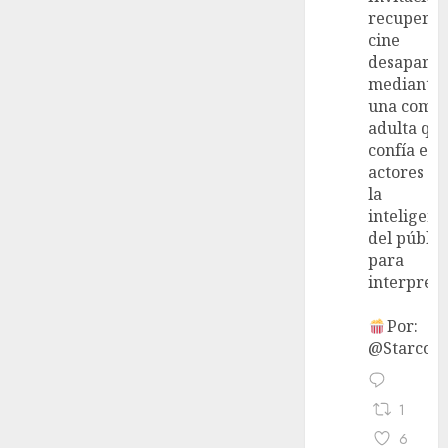
recupera 
cine
desaparec
mediante
una come
adulta qu
confía en 
actores y 
la
inteligenc
del públic
para
interpreta
Por:
@StarcoVi
1
6