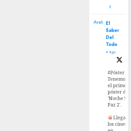
X
Avatar
El
Saber
Del
Todo
4 Ago
#Póster
Tenemos
el primer
póster de
'Noche Si
Paz 2'.
Llega a
los cines
en