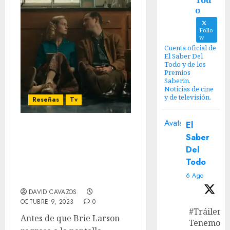
Tod
o
Follo
w
Cuenta oficial de
El Saber Del
Todo y de los
Premios
Saberin.
Noticias de cine
y de televisión.
Reseñas
Tv
Avatar
El
‘Lessons in Chemistry’
Saber
Review – Lecciones de
Del
cocina poco apetecibles,
Todo
lecciones de química
6 Ago
poco enérgicas.
DAVID CAVAZOS
OCTUBRE 9, 2023
0
#Tráiler
Antes de que Brie Larson
Tenemos e