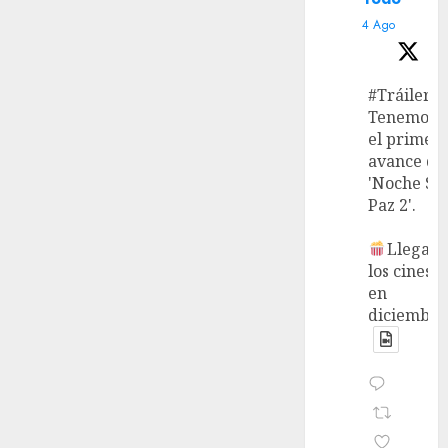
4 Ago
#Tráiler
Tenemos
el primer
avance de
'Noche Si
Paz 2'.
Llega a
los cines
en
diciembre