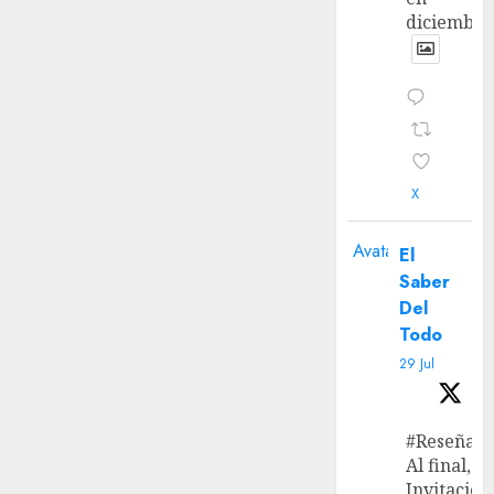
diciembre
X
Avatar
El
Saber
Del
Todo
29 Jul
#Reseña
Al final, ‘L
Invitación