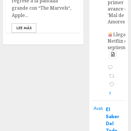
regrese a la pantalla
primer
grande con “The Marvels“,
avance de
Apple...
'Mal de
Amores'.
LEE MÁS
Llega a
Netflix en
septiembr
X
Avatar
El
Saber
Del
Todo