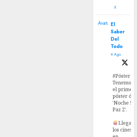
X
Avatar
El
Saber
Del
Todo
4 Ago
#Póster
Tenemos
el primer
póster de
'Noche Si
Paz 2'.
Llega a
los cines
en