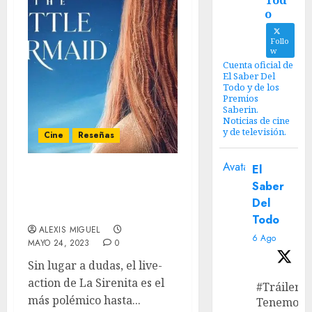
Tod
o
Follo
w
Cuenta oficial de
El Saber Del
Todo y de los
Premios
Saberin.
Noticias de cine
y de televisión.
Cine
Reseñas
Avatar
El
“La Sirenita” Review –
Saber
Mejor de lo que
Del
esperabas.
Todo
ALEXIS MIGUEL
6 Ago
MAYO 24, 2023
0
Sin lugar a dudas, el live-
action de La Sirenita es el
#Tráiler
más polémico hasta...
Tenemos e