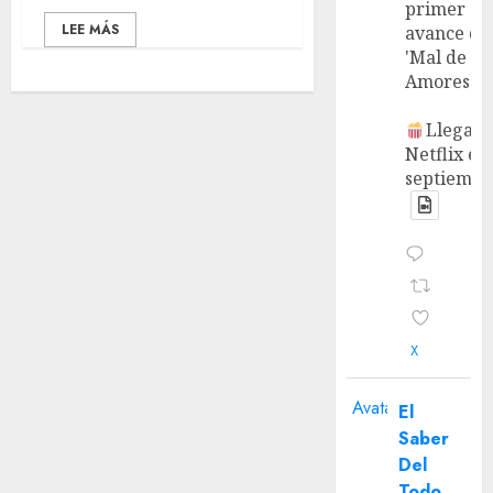
primer
LEE MÁS
avance de
'Mal de
Amores'.
Llega a
Netflix en
septiembr
X
Avatar
El
Saber
Del
Todo