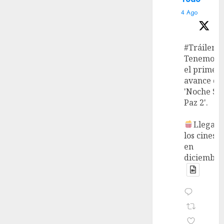
4 Ago
#Tráiler
Tenemos
el primer
avance de
'Noche Si
Paz 2'.
Llega a
los cines
en
diciembre