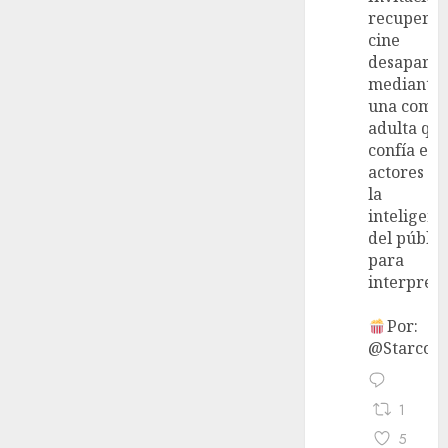
recupera 
cine
desaparec
mediante
una come
adulta qu
confía en 
actores y 
la
inteligenc
del públic
para
interpreta
Por:
@StarcoVi
1
5