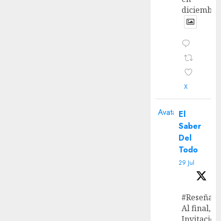
diciembre
X
Avatar
El
Saber
Del
Todo
29 Jul
#Reseña
Al final, ‘L
Invitación