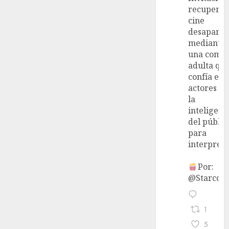
recupera 
cine
desaparec
mediante
una come
adulta qu
confía en 
actores y 
la
inteligenc
del públic
para
interpreta
Por:
@StarcoVi
1
5