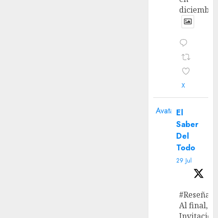
diciembre
X
Avatar
El
Saber
Del
Todo
29 Jul
#Reseña
Al final, ‘L
Invitación