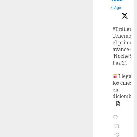
4 Ago
#Tráiler
Tenemos
el primer
avance de
'Noche Si
Paz 2'.
Llega a
los cines
en
diciembre