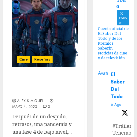
Tod
o
Follo
w
Cuenta oficial de
El Saber Del
Todo y de los
Premios
Saberin.
Noticias de cine
y de televisión.
Cine
Reseñas
Avatar
El
‘Guardianes De La
Saber
Galaxia Vol. 3’ Review – El
Del
Cierre Perfecto
Todo
ALEXIS MIGUEL
6 Ago
MAYO 4, 2023
0
Después de un despido,
retrasos, una pandemia y
#Tráiler
una fase 4 de bajo nivel,...
Tenemos e