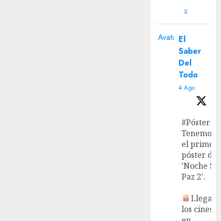
X
Avatar
El
Saber
Del
Todo
4 Ago
#Póster
Tenemos
el primer
póster de
'Noche Si
Paz 2'.
Llega a
los cines
en