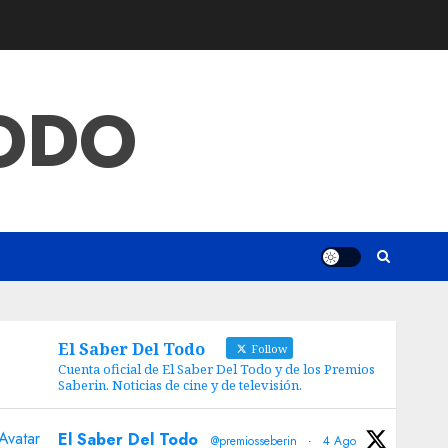
TODO
El Saber Del Todo
Follow
Cuenta oficial de El Saber Del Todo y de los Premios
Saberin. Noticias de cine y de televisión.
Avatar
El Saber Del Todo
@premiosseberin
·
4 Ago