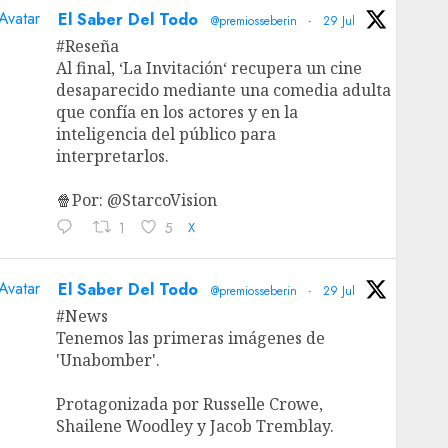
Avatar
El Saber Del Todo
@premiosseberin
·
29 Jul
#Reseña
Al final, ‘La Invitación‘ recupera un cine
desaparecido mediante una comedia adulta
que confía en los actores y en la
inteligencia del público para
interpretarlos.
🍿Por: @StarcoVision
1
5
X
Avatar
El Saber Del Todo
@premiosseberin
·
29 Jul
#News
Tenemos las primeras imágenes de
'Unabomber'.
Protagonizada por Russelle Crowe,
Shailene Woodley y Jacob Tremblay.