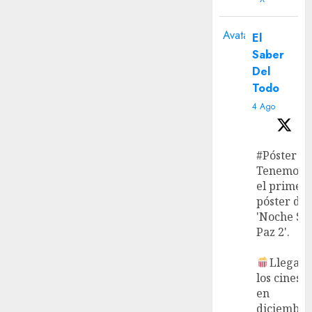
Avatar
El
Saber
Del
Todo
4 Ago
#Póster
Tenemos
el primer
póster de
'Noche Si
Paz 2'.
Llega a
los cines
en
diciembre