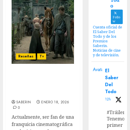
Tod
o
Follo
w
Cuenta oficial de
El Saber Del
Todo y de los
Premios
Saberin.
Noticias de cine
y de televisión.
Reseñas
Tv
Avatar
El
‘El Caballero de los 7
Saber
Reinos’ T1: Un caballero
Del
imperfecto en un mundo
Todo
roto
12h
SABERIN
ENERO 18, 2026
0
#Tráiler
Actualmente, ser fan de una
Tenemos e
franquicia cinematográfica
primer