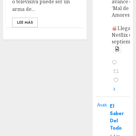
o televisiva puede ser un
avance de
'Mal de
arma de...
Amores'.
LEE MÁS
Llega a
Netflix en
septiembr
X
Avatar
El
Saber
Del
Todo
4 Ago