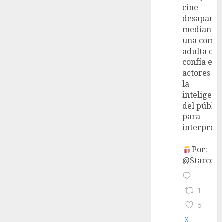
cine
desaparec
mediante
una come
adulta qu
confía en 
actores y 
la
inteligenc
del públic
para
interpreta
Por:
@StarcoVi
1
5
X