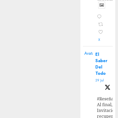
X
Avatar
El
Saber
Del
Todo
29 Jul
#Reseña
Al final, ‘L
Invitación
recupera 