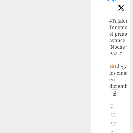
#Tráiler
Tenemos
el primer
avance de
'Noche Si
Paz 2'.
Llega a
los cines
en
diciembre
X