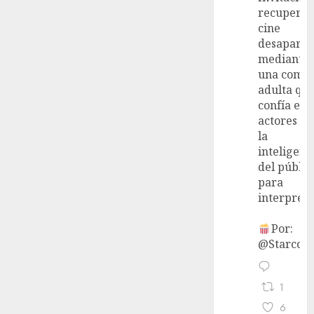
recupera 
cine
desaparec
mediante
una come
adulta qu
confía en 
actores y 
la
inteligenc
del públic
para
interpreta
Por:
@StarcoVi
1
6