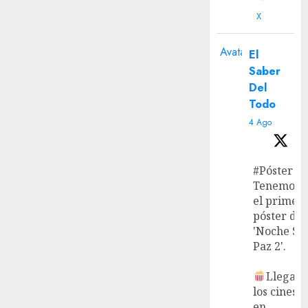
X
Avatar
El
Saber
Del
Todo
4 Ago
#Póster
Tenemos
el primer
póster de
'Noche Si
Paz 2'.
Llega a
los cines
en