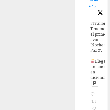
4 Ago
#Tráiler
Tenemos
el primer
avance de
'Noche Si
Paz 2'.
Llega a
los cines
en
diciembre