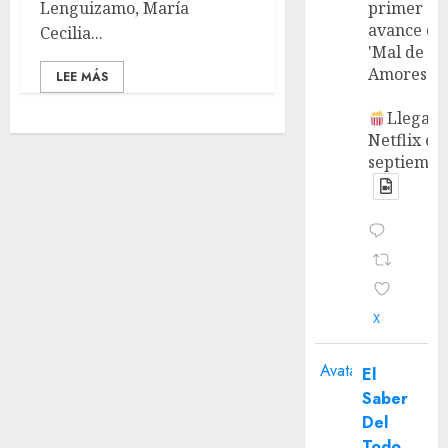
Lenguizamo, María
primer
avance de
Cecilia...
'Mal de
Amores'.
LEE MÁS
Llega a
Netflix en
septiembr
X
Avatar
El
Saber
Del
Todo