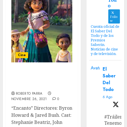
Tod
o
Follo
w
Cuenta oficial de
El Saber Del
Todo y de los
Premios
Saberin.
Noticias de cine
y de televisión.
Cine
Avatar
El
“Encanto” Review – La
Saber
perfección de una
Del
Familia imperfecta
Todo
ROBERTO PARRA
6 Ago
NOVIEMBRE 26, 2021
0
“Encanto” Directores: Byron
Howard & Jared Bush. Cast:
#Tráiler
Stephanie Beatriz, John
Tenemos e