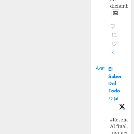
diciembre
X
Avatar
El
Saber
Del
Todo
29 Jul
#Reseña
Al final, ‘L
Invitación