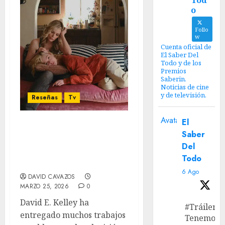
Tod
o
Follo
w
Cuenta oficial de
El Saber Del
Todo y de los
Premios
Saberin.
Noticias de cine
y de televisión.
Reseñas
Tv
Avatar
El
‘Margo Tiene Problemas
Saber
de Dinero’: Nosotros no
Del
tendremos ningún
Todo
problema en disfrutarla
6 Ago
DAVID CAVAZOS
MARZO 25, 2026
0
David E. Kelley ha
#Tráiler
entregado muchos trabajos
Tenemos e