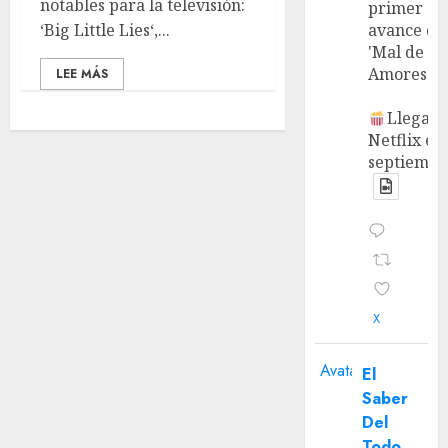
notables para la televisión:
primer
‘Big Little Lies‘,...
avance de
'Mal de
Amores'.
LEE MÁS
Llega a
Netflix en
septiembr
X
Avatar
El
Saber
Del
Todo