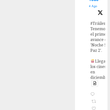
4 Ago
#Tráiler
Tenemos
el primer
avance de
'Noche Si
Paz 2'.
Llega a
los cines
en
diciembre