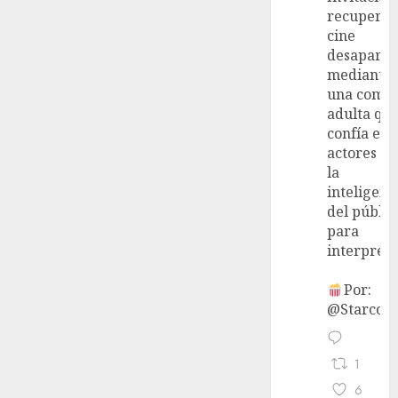
recupera 
cine
desaparec
mediante
una come
adulta qu
confía en 
actores y 
la
inteligenc
del públic
para
interpreta
Por:
@StarcoVi
1
6