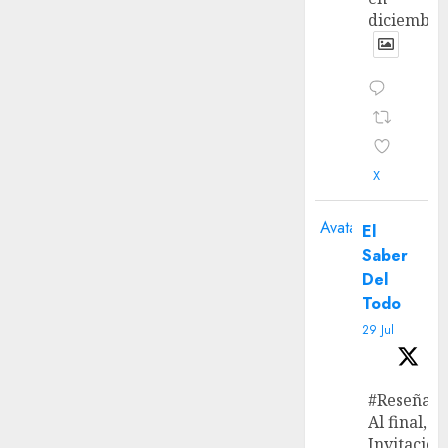
diciembre
X
Avatar
El
Saber
Del
Todo
29 Jul
#Reseña
Al final, ‘L
Invitación