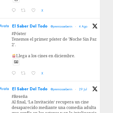
X
Avatar
El Saber Del Todo
@premiosseberin
·
4 Ago
#Póster
Tenemos el primer póster de 'Noche Sin Paz
2'.
Llega a los cines en diciembre.
X
Avatar
El Saber Del Todo
@premiosseberin
·
29 Jul
#Reseña
Al final, ‘La Invitación‘ recupera un cine
desaparecido mediante una comedia adulta