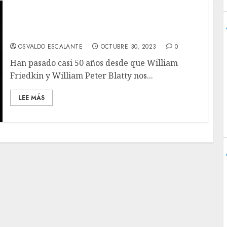
‘El Exorcista: Creyentes’ Review – Un Terror
Competente que Desafía su Legado
OSVALDO ESCALANTE
OCTUBRE 30, 2023
0
Han pasado casi 50 años desde que William
Friedkin y William Peter Blatty nos...
LEE MÁS