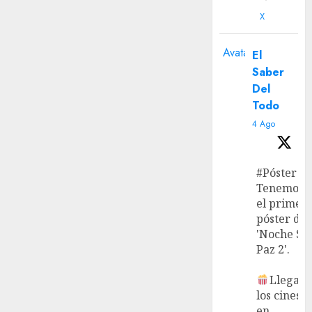
X
Avatar
El
Saber
Del
Todo
4 Ago
#Póster
Tenemos
el primer
póster de
'Noche Si
Paz 2'.
Llega a
los cines
en