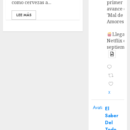
como cervezas a...
primer
avance de
'Mal de
LEE MÁS
Amores'.
Llega a
Netflix en
septiembr
X
Avatar
El
Saber
Del
Todo