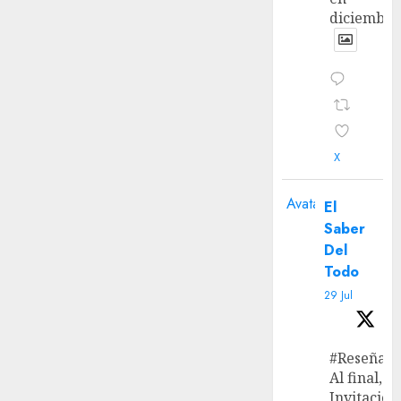
diciembre
X
Avatar
El
Saber
Del
Todo
29 Jul
#Reseña
Al final, ‘L
Invitación