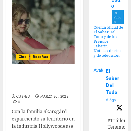
Tod
o
Follo
w
Cuenta oficial de
El Saber Del
Todo y de los
Premios
Saberin.
Noticias de cine
y de televisión.
Cine
Reseñas
Avatar
El
‘Muerte Infinita’ Review –
Saber
Un viaje divertido, pero
Del
amargo.
Todo
CUSPED
MARZO 30, 2023
6 Ago
0
Con la familia Skarsgård
esparciendo su territorio en
#Tráiler
la industria Hollywoodense
Tenemos e