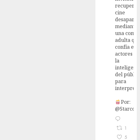
recupera 
cine
desaparec
mediante
una come
adulta qu
confía en 
actores y 
la
inteligenc
del públic
para
interpreta
Por:
@StarcoVi
1
5