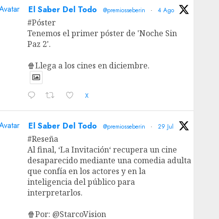
Avatar
El Saber Del Todo
@premiosseberin
·
4 Ago
#Póster
Tenemos el primer póster de 'Noche Sin
Paz 2'.
🍿Llega a los cines en diciembre.
X
Avatar
El Saber Del Todo
@premiosseberin
·
29 Jul
#Reseña
Al final, ‘La Invitación‘ recupera un cine
desaparecido mediante una comedia adulta
que confía en los actores y en la
inteligencia del público para
interpretarlos.
🍿Por: @StarcoVision