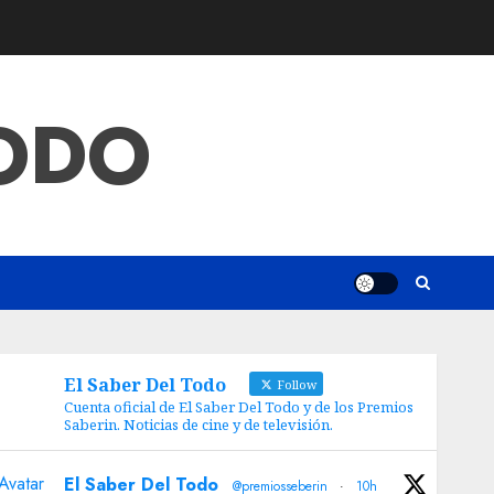
TODO
El Saber Del Todo
Follow
Cuenta oficial de El Saber Del Todo y de los Premios
Saberin. Noticias de cine y de televisión.
Avatar
El Saber Del Todo
@premiosseberin
·
10h