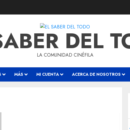
SABER DEL 
LA COMUNIDAD CINÉFILA
S
MÁS
MI CUENTA
ACERCA DE NOSOTROS
‘Don’t Look Up’ Review – La América en
tiempos de cólera.