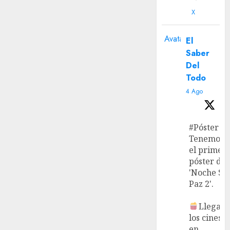
X
Avatar
El
Saber
Del
Todo
4 Ago
#Póster
Tenemos
el primer
póster de
'Noche Si
Paz 2'.
Llega a
los cines
en