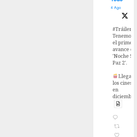
4 Ago
#Tráiler
Tenemos
el primer
avance de
'Noche Si
Paz 2'.
Llega a
los cines
en
diciembre