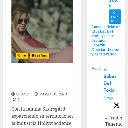
Tod
o
Follo
w
Cuenta oficial de
El Saber Del
Todo y de los
Premios
Saberin.
Noticias de cine
y de televisión.
Cine
Reseñas
Avatar
El
‘Muerte Infinita’ Review –
Saber
Un viaje divertido, pero
Del
amargo.
Todo
CUSPED
MARZO 30, 2023
6 Ago
0
Con la familia Skarsgård
esparciendo su territorio en
#Tráiler
la industria Hollywoodense
Tenemos e