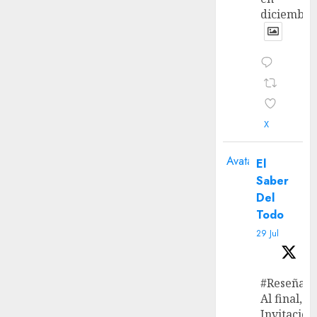
diciembre
X
Avatar
El
Saber
Del
Todo
29 Jul
#Reseña
Al final, ‘L
Invitación