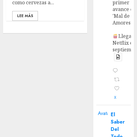
como cervezas a...
primer
avance de
'Mal de
LEE MÁS
Amores'.
Llega a
Netflix en
septiembr
X
Avatar
El
Saber
Del
Todo