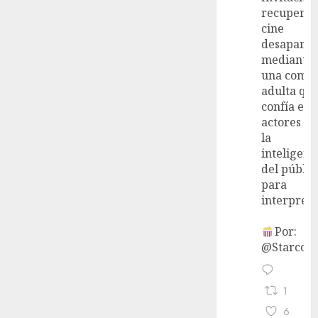
recupera 
cine
desaparec
mediante
una come
adulta qu
confía en 
actores y 
la
inteligenc
del públic
para
interpreta
Por:
@StarcoVi
1
6