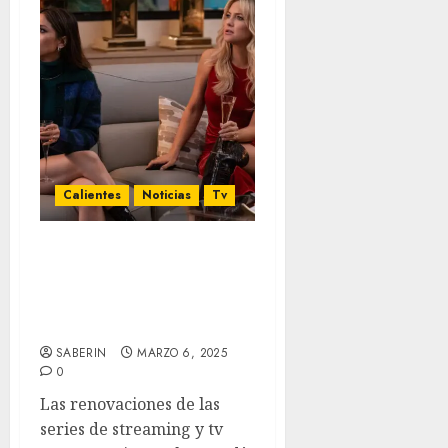
Calientes
Noticias
Tv
‘Una Nueva Jugada’
(Running Point)
renovada para una 2°
temporada en Netflix
SABERIN
MARZO 6, 2025
0
Las renovaciones de las
series de streaming y tv