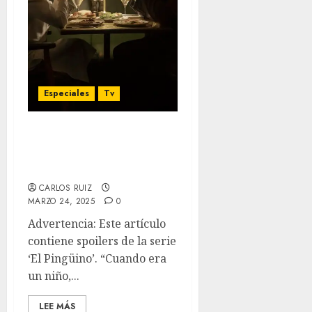
Especiales
Tv
‘El Pingüino’ – La
violencia del hombre
ambicioso
CARLOS RUIZ
MARZO 24, 2025
0
Advertencia: Este artículo
contiene spoilers de la serie
‘El Pingüino’. “Cuando era
un niño,...
LEE MÁS