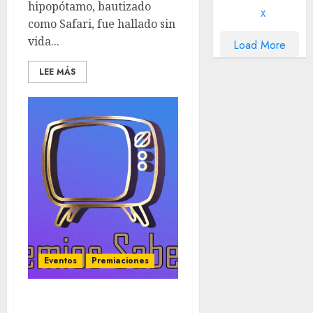
hipopótamo, bautizado
X
como Safari, fue hallado sin
vida...
Load More
LEE MÁS
Eventos
Premiaciones
‘Premios Saberin’ 2025 –