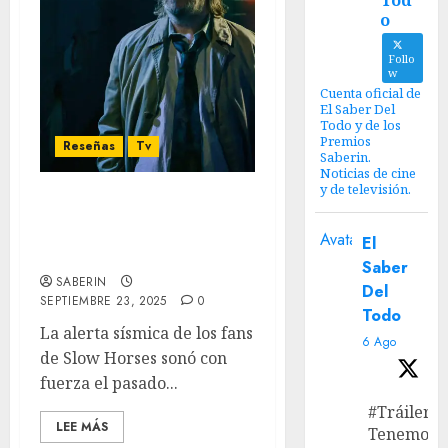
Tod
o
Follo
w
Cuenta oficial de
El Saber Del
Todo y de los
Premios
Reseñas
Tv
Saberin.
Noticias de cine
y de televisión.
‘Slow Horses’ Temporada
5: Estrategias finales en
Avatar
El
el establo de Will Smith
Saber
SABERIN
Del
SEPTIEMBRE 23, 2025
0
Todo
La alerta sísmica de los fans
6 Ago
de Slow Horses sonó con
fuerza el pasado...
#Tráiler
LEE MÁS
Tenemos e