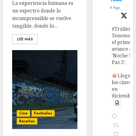
La experiencia humana es
4 Ago
un espectro donde lo
incomprensible se vuelve
tangible, donde lo...
#Tráiler
Tenemos
LEE MÁS
el primer
avance de
'Noche Si
Paz 2'.
Llega a
los cines
en
diciembre
Cine
Festivales
Reseñas