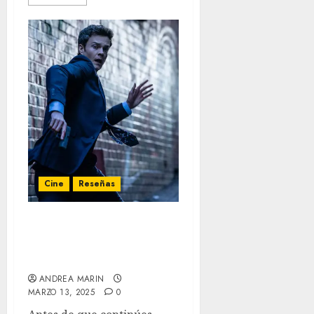
Cine
Reseñas
‘Novocaine: sin dolor’:
Cuando sentir nada lo
cambia todo
ANDREA MARIN
MARZO 13, 2025
0