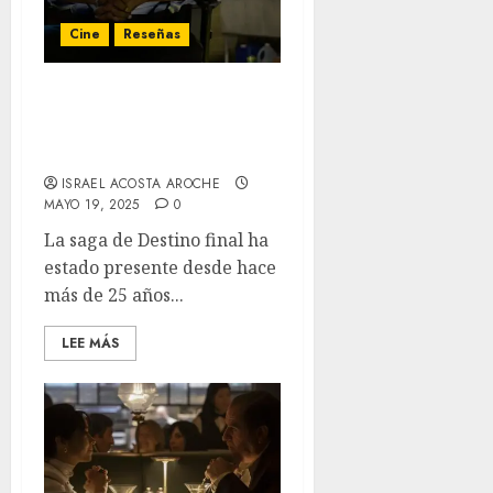
Cine
Reseñas
‘Destino Final: Lazos de
Sangre’: Un regreso muy
flamante
ISRAEL ACOSTA AROCHE
MAYO 19, 2025
0
La saga de Destino final ha
estado presente desde hace
más de 25 años...
LEE MÁS