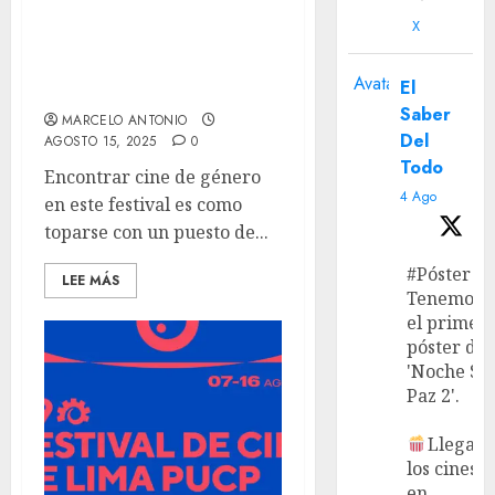
‘Gatillero’ (29º Festival de
X
Cine de Lima) – epopeya
criminal en plano
Avatar
El
secuencia.
Saber
MARCELO ANTONIO
Del
AGOSTO 15, 2025
0
Todo
Encontrar cine de género
4 Ago
en este festival es como
toparse con un puesto de...
#Póster
LEE MÁS
Tenemos
el primer
póster de
'Noche Si
Paz 2'.
Llega a
los cines
en