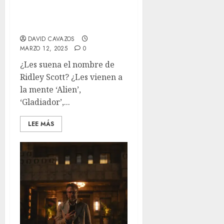
‘Dope Thief’: No te
robará el tiempo, pero el
resultado es insuficiente
DAVID CAVAZOS
MARZO 12, 2025
0
¿Les suena el nombre de
Ridley Scott? ¿Les vienen a
la mente ‘Alien’,
‘Gladiador’,...
LEE MÁS