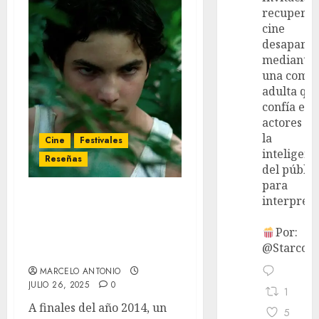
recupera 
cine
desaparec
mediante
una come
adulta qu
confía en 
actores y 
la
Cine
Festivales
inteligenc
Reseñas
del públic
para
interpreta
‘Zafari’ (29º Festival de
Cine de Lima) – entre el
Por:
simbolismo vacío y la
@StarcoVi
caricatura social
MARCELO ANTONIO
JULIO 26, 2025
0
1
A finales del año 2014, un
5