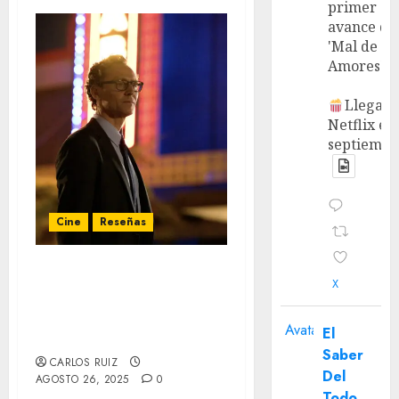
primer
avance de
'Mal de
Amores'.
Llega a
Netflix en
septiembr
Cine
Reseñas
‘La vida de Chuck’ –
X
Reseña: Mike Flanagan se
pierde en el misterio de
Avatar
El
la vida
Saber
CARLOS RUIZ
Del
AGOSTO 26, 2025
0
Todo