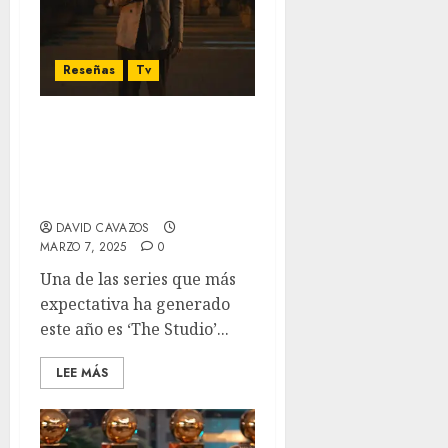
Reseñas
Tv
‘The Studio’: Seth Rogen
lidera una hilarante serie
sobre (no) cinéfilos para
cinéfilos.
DAVID CAVAZOS
MARZO 7, 2025
0
Una de las series que más
expectativa ha generado
este año es ‘The Studio’...
LEE MÁS