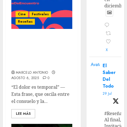
diciembre
Cine
Festivales
Reseñas
‘Vino la Noche’ y ‘Al Oeste,
en Zapata’ (29º Festival
X
de Cine de Lima) –
humanismo y
Avatar
observación.
El
Saber
MARCELO ANTONIO
AGOSTO 6, 2025
0
Del
Todo
“El dolor es temporal” —
Esta frase, que oscila entre
29 Jul
el consuelo y la...
#Reseña
LEE MÁS
Al final, ‘L
Invitación