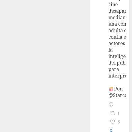
cine
desaparec
mediante
una come
adulta qu
confía en 
actores y 
la
inteligenc
del públic
para
interpreta
Por:
@StarcoVi
1
5
X