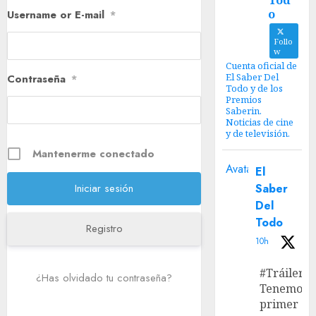
Tod
o
Username or E-mail
*
Follo
w
Cuenta oficial de
El Saber Del
Contraseña
*
Todo y de los
Premios
Saberin.
Noticias de cine
y de televisión.
Mantenerme conectado
Avatar
El
Saber
Del
Todo
Registro
10h
#Tráiler
¿Has olvidado tu contraseña?
Tenemos e
primer