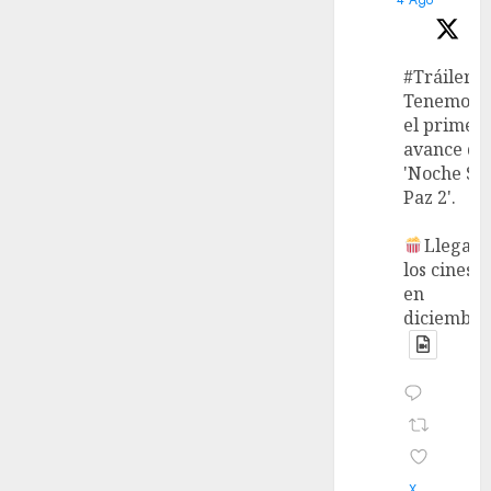
#Tráiler
Tenemos
el primer
avance de
'Noche Si
Paz 2'.
Llega a
los cines
en
diciembre
X