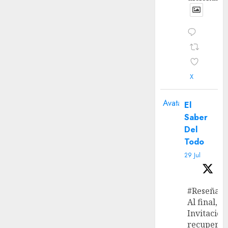
X
Avatar
El
Saber
Del
Todo
29 Jul
#Reseña
Al final, ‘L
Invitación
recupera 