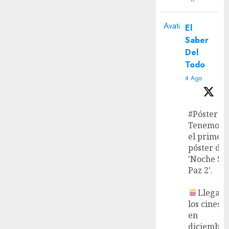
Avatar
El
Saber
Del
Todo
4 Ago
#Póster
Tenemos
el primer
póster de
'Noche Si
Paz 2'.
Llega a
los cines
en
diciembre