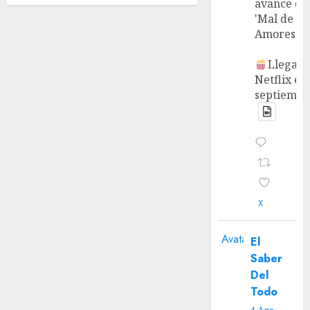
avance de
'Mal de
Amores'.
Llega a
Netflix en
septiembr
X
Avatar
El
Saber
Del
Todo
4 Ago